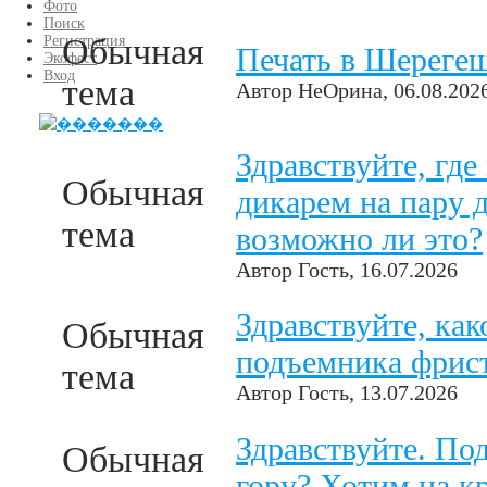
Фото
Поиск
Обычная
Регистрация
Печать в Шереге
Экофест
Вход
тема
Автор
НеОрина
, 06.08.202
Здравствуйте, гд
Обычная
дикарем на пару д
тема
возможно ли это?
Автор
Гость
, 16.07.2026
Здравствуйте, как
Обычная
подъемника фрис
тема
Автор
Гость
, 13.07.2026
Здравствуйте. По
Обычная
гору? Хотим на к