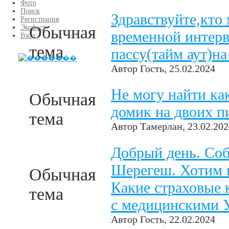
Фото
Поиск
Здравствуйте,кто
Регистрация
Обычная
Экофест
временной интерв
Вход
тема
пассу(тайм аут)н
Автор
Гость
, 25.02.2024
Не могу найти ка
Обычная
домик на двоих 
тема
Автор
Тамерлан
, 23.02.20
Добрый день. Соб
Шерегеш. Хотим п
Обычная
Какие страховые 
тема
с медицинскими 
Автор
Гость
, 22.02.2024