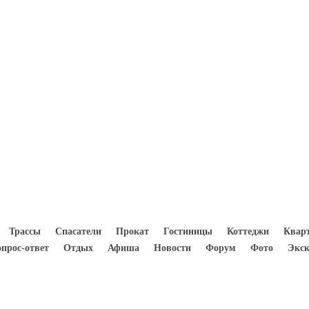
8(933) 300 5000
Трассы
Спасатели
Прокат
Гостиницы
Коттеджи
Квар
опрос-ответ
Отдых
Афиша
Новости
Форум
Фото
Экск