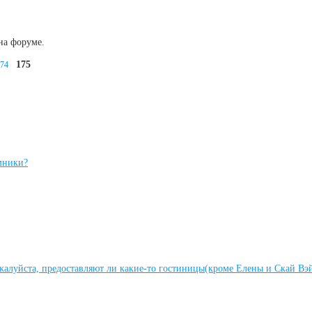
на форуме.
175
74
мники?
алуйста, предоставляют ли какие-то гостиницы(кроме Елены и Скай Вэй