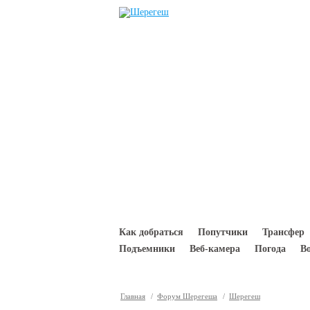
Перейти к основному содержанию
Как добраться
Попутчики
Трансфер
Подъемники
Веб-камера
Погода
В
Главная
/
Форум Шерегеша
/
Шерегеш