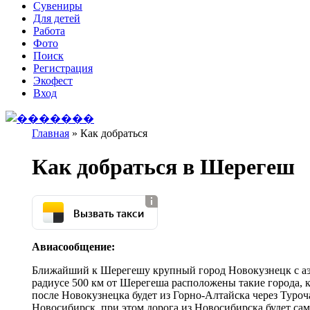
Сувениры
Для детей
Работа
Фото
Поиск
Регистрация
Экофест
Вход
Главная
»
Как добраться
Вы здесь
Как добраться в Шерегеш
Вызвать такси
Авиасообщение:
Ближайший к Шерегешу крупный город Новокузнецк с аэро
радиусе 500 км от Шерегеша расположены такие города, к
после Новокузнецка будет из Горно-Алтайска через Туроч
Новосибирск, при этом дорога из Новосибирска будет сам