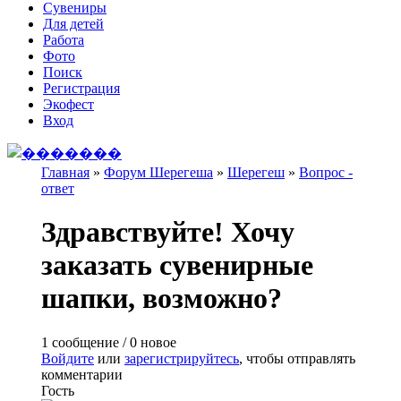
Сувениры
Для детей
Работа
Фото
Поиск
Регистрация
Экофест
Вход
Главная
»
Форум Шерегеша
»
Шерегеш
»
Вопрос -
ответ
Вы здесь
Здравствуйте! Хочу
заказать сувенирные
шапки, возможно?
1 сообщение / 0 новое
Войдите
или
зарегистрируйтесь
, чтобы отправлять
комментарии
Гость