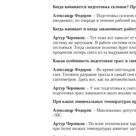
Когда начинается подготовка склонов? П
Александр Федоров
: - Подготовка склонов 
ежедневно, по очереди в течение рабочей нед
Когда начинает и когда заканчивает работ
Артур Черенков
: - Тут тоже все зависит о
систему не запускаем. В работе системы ест
отстояться. Тогда снежное полотно будет пло
процентов потерь снега из-за выдувания вет
Какая особенность подготовки трасс в сне
Александр Федоров
: - Во время снегопадо
снег. Готовить ратраком трассы в самый снег
сантиметров. Здесь все, как на автомобильн
Артур Черенков
: - У нас подготовка в сне
подготовка трасс начинается около восьми ча
При каких минимальных температурах пр
Александр Федоров
: - Максимально допуст
-30С.
Артур Черенков
:- По всем техническим хар
при более низких температурах начитает зас