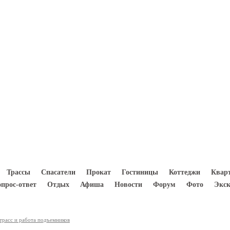
8(933) 300 5000
Трассы
Спасатели
Прокат
Гостиницы
Коттеджи
Квар
опрос-ответ
Отдых
Афиша
Новости
Форум
Фото
Экск
трасс и работа подъемников