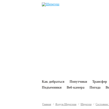
Перейти к основному содержанию
Как добраться
Попутчики
Трансфер
Подъемники
Веб-камера
Погода
В
Главная
/
Форум Шерегеша
/
Шерегеш
/
Состояние 