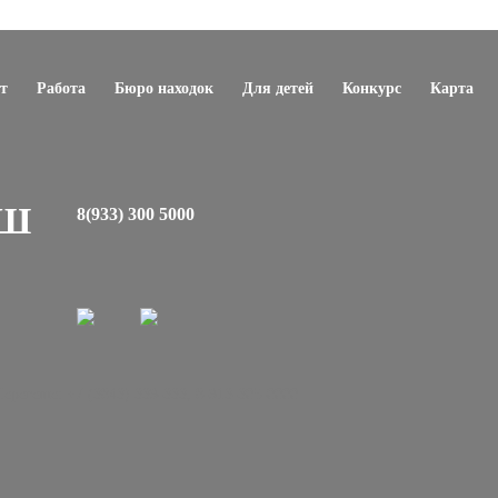
т
Работа
Бюро находок
Для детей
Конкурс
Карта
ЕШ
8(933) 300 5000
регеше: +7 (3843) 339-333, 8-913-305-0000