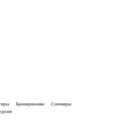
Вход
Регистрация
тиры
Бронирование
Сувениры
урсии