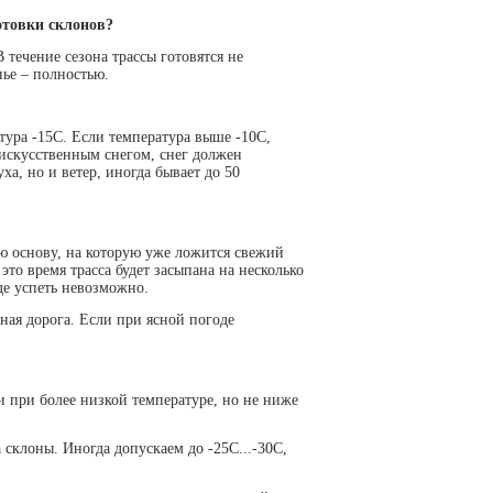
отовки склонов?
 течение сезона трассы готовятся не
нье – полностью.
тура -15С. Если температура выше -10С,
 искусственным снегом, снег должен
ха, но и ветер, иногда бывает до 50
ую основу, на которую уже ложится свежий
это время трасса будет засыпана на несколько
зде успеть невозможно.
тная дорога. Если при ясной погоде
и при более низкой температуре, но не ниже
 склоны. Иногда допускаем до -25С...-30С,