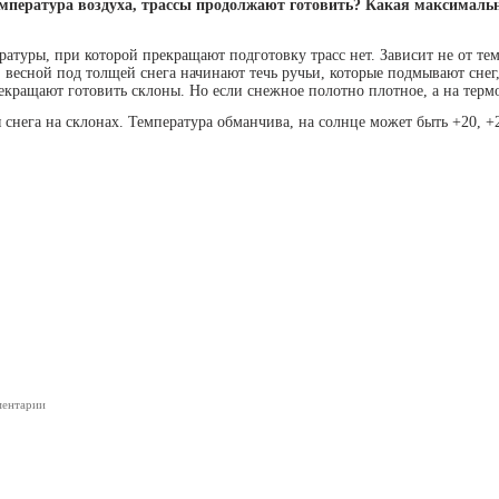
емпература воздуха, трассы продолжают готовить? Какая максимальн
ратуры, при которой прекращают подготовку трасс нет. Зависит не от тем
, весной под толщей снега начинают течь ручьи, которые подмывают снег
екращают готовить склоны. Но если снежное полотно плотное, а на терм
ия снега на склонах. Температура обманчива, на солнце может быть +20, 
ментарии