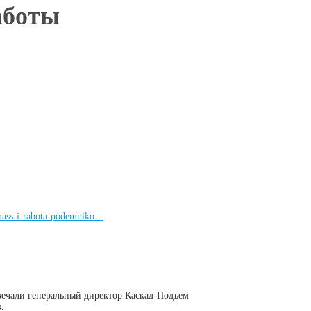
аботы
rass-i-rabota-podemniko...
вечали генеральный директор Каскад-Подъем
.