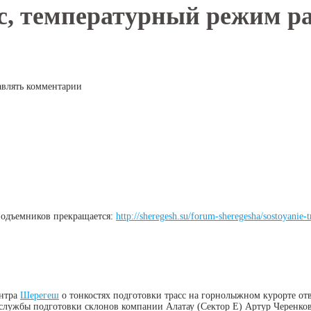
сс, температурный режим р
авлять комментарии
 подъемников прекращается:
http://sheregesh.su/forum-sheregesha/sostoyanie-t
ентра
Шерегеш
о тонкостях подготовки трасс на горнолыжном курорте от
службы подготовки склонов компании Алатау (Сектор Е) Артур Черенков