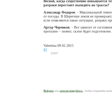
Весной, когда существенно повышается т
ратраки перестают выходить на трассы?
Александр Федоров
: - Максимальной темпе
от погоды. В Шерегеше земля не промерзает
если появляются такие ситуации, ратраки пр
Артур Черенков
: - Все зависит от состоян
проталин – значит, склон будет подготовлен.
Valentina
09.02.2015
#1
23357
Войдите
или
зарегистрируйтесь
, чтобы отправлять ком