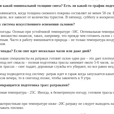
ри какой минимальной толщине снега? Есть ли какой-то график подг
начинается, когда толщина снежного покрова составляет не менее 50 см. В
ели, все зависит от количества туристов. В пятницу, субботу и воскресе
у система искусственного оснежения склонов?
т погоды. Осенью при устойчивой температуре -10С. Оптимальная темпера
ь множество нюансов, таких, например, что прежде чем готовить склон с
тным. Часто в работу вмешивается природа – не только температура возду
ром.
гопады? Если снег идет несколько часов или даже дней?
в наши специалисты на ратраках готовят склон один раз – это дает плотн
опад нет смысла – полная подготовка трассы занимает около 5-6 часов, за 
ых трассах – снег падает, дорожные службы его убирают, но все равно ве
гопад подводится под систему: ратрак идет в гараж когда запускается кана
сов вечера, то в снегопад позже, чтобы закончить к 9 утра.
екращается подготовка трасс ратраками?
имая температура - 25С. Иногда, в безветренную погоду, готовим трассы 
актеристикам при температуре ниже -20С ратраку не следует выходить на
тывать топливо.