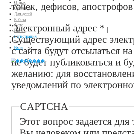
Отдых
точек, дефисов, апострофов
Сувениры
Для детей
Работа
Электронный адрес
*
Фото
Поиск
Существующий адрес элект
Регистрация
Экофест
с сайта будут отсылаться н
Вход
не будет публиковаться и б
желанию: для восстановлен
уведомлений по электронно
CAPTCHA
Этот вопрос задается для 
Вы человеком или представляете из себя автоматическую спам-