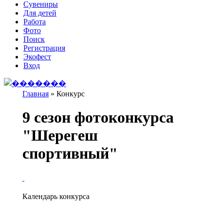
Сувениры
Для детей
Работа
Фото
Поиск
Регистрация
Экофест
Вход
Главная
»
Конкурс
Вы здесь
9 сезон фотоконкурса
"Шерегеш
спортивный"
Календарь конкурса