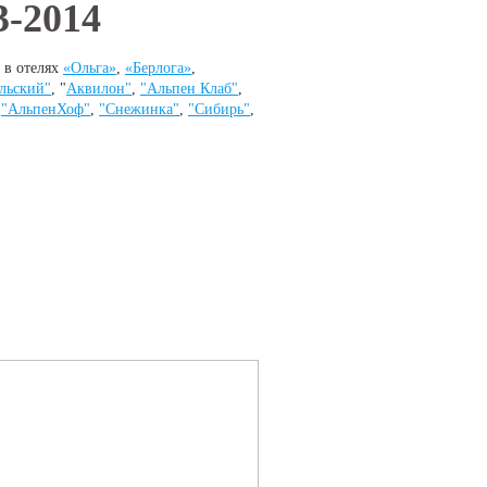
3-2014
 в отелях
«Ольга»
,
«Берлога»
,
льский"
, "
Аквилон"
,
"Альпен Клаб"
,
,
"АльпенХоф"
,
"Снежинка"
,
"Сибирь"
,