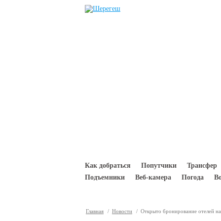
Перейти к основному содержанию
Как добраться
Попутчики
Трансфер
Подъемники
Веб-камера
Погода
В
Главная
/
Новости
/ Открыто бронирование отелей на