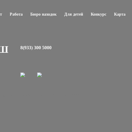
т
Работа
Бюро находок
Для детей
Конкурс
Карта
ЕШ
8(933) 300 5000
регеше: +7 (3843) 339-333, 8-913-305-0000