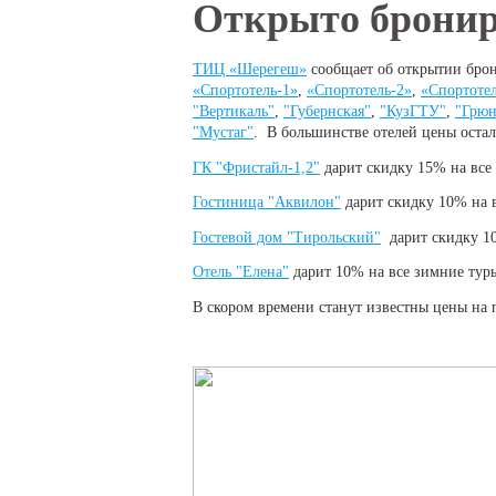
Вы здесь
Открыто брониро
ТИЦ «Шерегеш»
сообщает об открытии брон
«Спортотель-1»
,
«Спортотель-2»
,
«Спортотел
"Вертикаль"
,
"Губернская"
,
"КузГТУ"
,
"Грю
"Мустаг"
. В большинстве отелей цены остал
ГК "Фристайл-1,2"
дарит скидку 15% на все 
Гостиница "Аквилон"
дарит скидку 10% на в
Гостевой дом "Тирольский"
дарит скидку 10
Отель "Елена"
дарит 10% на все зимние туры
В скором времени станут известны цены на