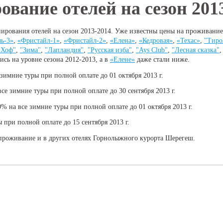
вание отелей на сезон 201
ирования отелей на сезон 2013-2014. Уже известны цены на проживание
ь-3»
,
«Фристайл-1»
,
«Фристайл-2»
,
«Елена»
,
«Кедровая»
,
«Техас»
,
"Тиро
нХоф"
,
"Зима"
,
"Лапландия"
,
"Русская изба"
,
"Ays Club"
,
"Лесная сказка"
ись на уровне сезона 2012-2013, а в
«Елене»
даже стали ниже.
зимние туры при полной оплате до 01 октября 2013 г.
се зимние туры при полной оплате до 30 сентября 2013 г.
% на все зимние туры при полной оплате до 01 октября 2013 г.
 при полной оплате до 15 сентября 2013 г.
 проживание и в других отелях Горнолыжного курорта Шерегеш.