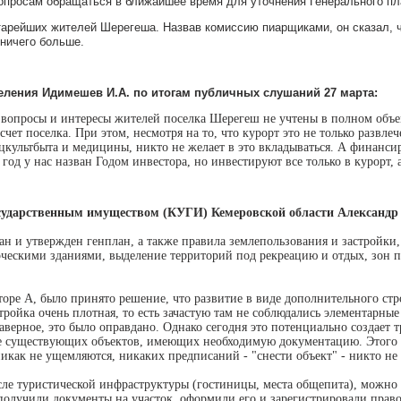
просам обращаться в ближайшее время для уточнения Генерального плана
тарейших жителей Шерегеша. Назвав комиссию пиарщиками, он сказал, ч
 ничего больше.
селения Идимешев И.А.
по итогам публичных слушаний 27 марта
:
 вопросы и интересы жителей поселка Шерегеш не учтены в полном объе
чет поселка. При этом, несмотря на то, что курорт это не только развлеч
цкультбыта и медицины, никто не желает в это вкладываться. А финанси
год у нас назван Годом инвестора, но инвестируют все только в курорт, 
осударственным имуществом (КУГИ) Кемеровской области Александр
н и утвержден генплан, а также правила землепользования и застройки, 
ескими зданиями, выделение территорий под рекреацию и отдых, зон по
торе А, было принято решение, что развитие в виде дополнительного стр
ройка очень плотная, то есть зачастую там не соблюдались элементарные
наверное, это было оправдано. Однако сегодня это потенциально создает
се существующих объектов, имеющих необходимую документацию. Этого н
икак не ущемляются, никаких предписаний - "снести объект" - никто не 
ле туристической инфраструктуры (гостиницы, места общепита), можно у
 получили документы на участок, оформили его и зарегистрировали прав