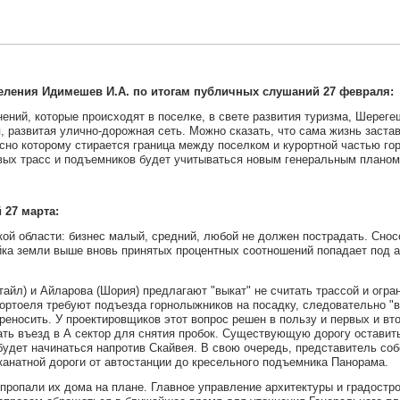
селения Идимешев И.А. по итогам публичных слушаний 27 февраля:
ений, которые происходят в поселке, в свете развития туризма, Шерегеш
, развитая улично-дорожная сеть. Можно сказать, что сама жизнь заст
сно которому стирается граница между поселком и курортной частью го
вых трасс и подъемников будет учитываться новым генеральным планом
27 марта:
й области: бизнес малый, средний, любой не должен пострадать. Сносо
ойка земли выше
вновь принятых процентных соотношений попадает под 
айл) и Айларова (Шория) предлагают "выкат" не считать трассой и огр
портоеля требуют подъезда горнолыжников на посадку, следовательно "
еносить. У проектировщиков этот вопрос решен в пользу и первых и вт
ть въезд в А сектор для снятия пробок. Существующую дорогу оставить
будет начинаться напротив Скайвея. В свою очередь, представитель со
канатной дороги от автостанции до кресельного подъемника Панорама.
пропали их дома на плане. Главное управление архитектуры и градостр