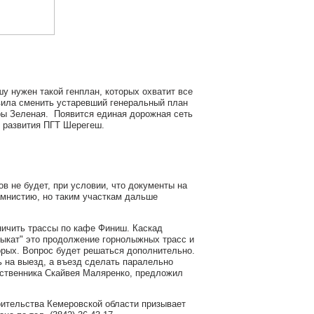
у нужен такой генплан, которых охватит все
авила сменить устаревший генеральный план
ры Зеленая. Появится единая дорожная сеть
 развития ПГТ Шерегеш.
в не будет, при условии, что документы на
амнистию, но таким участкам дальше
аничить трассы по кафе Финиш. Каскад
выкат" это продолжение горнолыжных трасс и
орых. Вопрос будет решаться дополнительно.
 на выезд, а въезд сделать паралельно
бственника Скайвея Маляренко, предложил
оительства Кемеровской области призывает