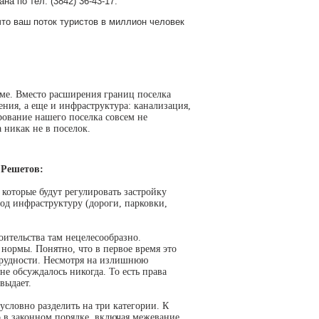
 по тел. (3842) 36-43-17.
то ваш поток туристов в миллион человек
ме. Вместо расширения границ поселка
ения, а еще и инфраструктура: канализация,
рование нашего поселка совсем не
а никак не в поселок.
 Решетов:
которые будут регулировать застройку
д инфраструктуру (дороги, парковки,
оительства там нецелесообразно.
 нормы. Понятно, что в первое время это
 трудности. Несмотря на излишнюю
е обсуждалось никогда. То есть права
выдает.
словно разделить на три категории. К
о в законном порядке, включая межевание,