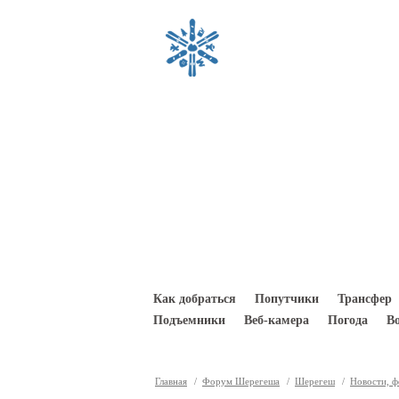
Перейти к основному содержанию
Как добраться
Попутчики
Трансфер
Подъемники
Веб-камера
Погода
В
Главная
/
Форум Шерегеша
/
Шерегеш
/
Новости, 