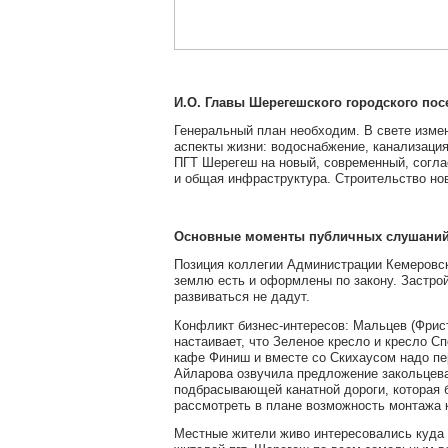
И.О. Главы Шерегешского городского по
Генеральный план необходим. В свете измен
аспекты жизни: водоснабжение, канализация
ПГТ Шерегеш на новый, современный, согла
и общая инфраструктура. Строительство но
Основные моменты публичных слушаний 
Позиция коллегии Администрации Кемеровско
землю есть и оформлены по закону. Застр
развиваться не дадут.
Конфликт бизнес-интересов: Мальцев (Фрист
настаивает, что Зеленое кресло и кресло С
кафе Финиш и вместе со Скихаусом надо пер
Айларова озвучила предложение закольцева
подбрасывающей канатной дороги, которая 
рассмотреть в плане возможность монтажа 
Местные жители живо интересовались куда 