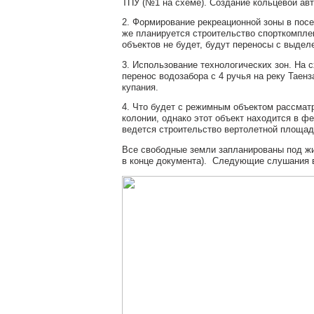
ТПУ (№1 на схеме). Создание кольцевой авт
2. Формирование рекреационной зоны в посел
же планируется строительство спорткомпле
объектов не будет, будут переносы с выдел
3. Использование технологических зон. На
перенос водозабора с 4 ручья на реку Таен
купания.
4. Что будет с режимным объектом рассмат
колонии, однако этот объект находится в ф
ведется строительство вертолетной площад
Все свободные земли запланированы под жи
в конце документа). Следующие слушания 