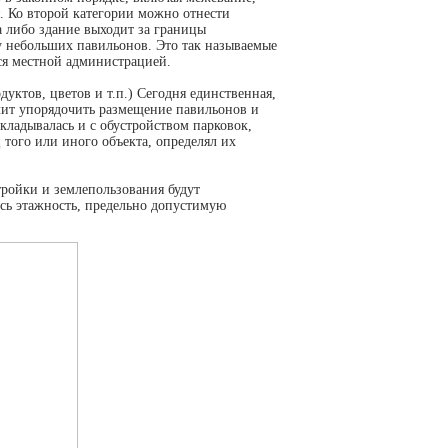
. Ко второй категории можно отнести
а либо здание выходит за границы
у небольших павильонов. Это так называемые
ся местной администрацией.
уктов, цветов и т.п.) Сегодня единственная,
олит упорядочить размещение павильонов и
кладывалась и с обустройством парковок,
 того или иного объекта, определял их
тройки и землепользования будут
есь этажность, предельно допустимую