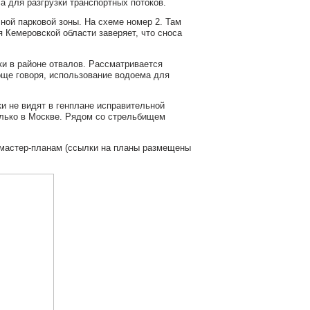
а для разгрузки транспортных потоков.
чной парковой зоны. На схеме номер 2. Там
 Кемеровской области заверяет, что сноса
и в районе отвалов. Рассматривается
още говоря, использование водоема для
и не видят в генплане исправительной
олько в Москве. Рядом со стрельбищем
 мастер-планам (ссылки на планы размещены