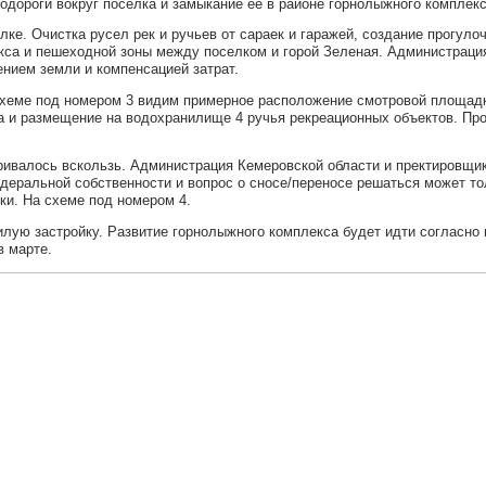
одороги вокруг поселка и замыкание ее в районе горнолыжного комплекс
ке. Очистка русел рек и ручьев от сараек и гаражей, создание прогуло
кса и пешеходной зоны между поселком и горой Зеленая. Администрация
ением земли и компенсацией затрат.
 схеме под номером 3 видим примерное расположение смотровой площадк
за и размещение на водохранилище 4 ручья рекреационных объектов. Пр
ривалось вскользь. Администрация Кемеровской области и пректировщик
едеральной собственности и вопрос о сносе/переносе решаться может т
ки. На схеме под номером 4.
лую застройку. Развитие горнолыжного комплекса будет идти согласно
в марте.