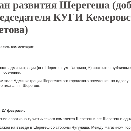
ан развития Шерегеша (до
едседателя КУГИ Кемеровс
етова)
авлять комментарии
 зале администрации (пгт. Шерегеш, ул. Гагарина, 6) состоятся публичн
 поселения.
вом зале Администрации Шерегешского городского поселения по адресу: п
о плана пгт. Шерегеш.
 27 февраля:
ие спортивно-туристического комплекса Шерегеш и пгт Шерегеш в одн
аражей на въезде в Шерегеш со стороны Чугунаша. Между магазином Гор