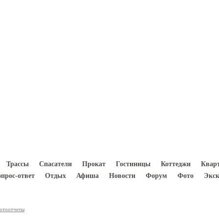
8(933) 300 5000
Трассы
Спасатели
Прокат
Гостиницы
Коттеджи
Квар
опрос-ответ
Отдых
Афиша
Новости
Форум
Фото
Экск
фотоотчеты