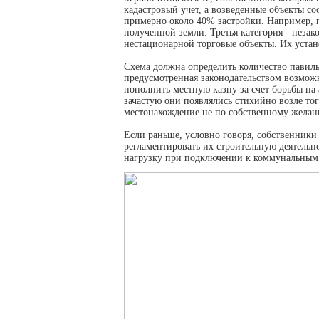
кадастровый учет, а возведенные объекты с
примерно около 40% застройки. Например, п
полученной земли. Третья категория - неза
нестационарной торговые объекты. Их устан
Схема должна определить количество павильо
предусмотренная законодательством возможн
пополнить местную казну за счет борьбы на
зачастую они появлялись стихийно возле тог
местонахождение не по собственному желан
Если раньше, условно говоря, собственники 
регламентировать их строительную деятельн
нагрузку при подключении к коммунальным,