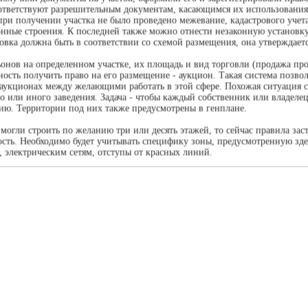
оответствуют разрешительным документам, касающимся их использования
ри получении участка не было проведено межевание, кадастрового учет
конные строения. К последней также можно отнести незаконную установк
овка должна быть в соответствии со схемой размещения, она утверждает
нов на определенном участке, их площадь и вид торговли (продажа прод
ость получить право на его размещение - аукцион. Такая система позв
 аукционах между желающими работать в этой сфере. Похожая ситуация с
о или иного заведения. Задача - чтобы каждый собственник или владелец
ию. Территории под них также предусмотрены в генплане.
могли строить по желанию три или десять этажей, то сейчас правила зас
ость. Необходимо будет учитывать специфику зоны, предусмотренную зд
 электрическим сетям, отступы от красных линий.