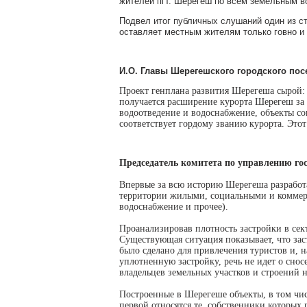
жителей пгт. Шерегеш по всем земельным во
Подвел итог публичных слушаний один из с
оставляет местным жителям только говно и
И.О. Главы Шерегешского городского по
Проект генплана развития Шерегеша сырой:
получается расширение курорта Шерегеш за с
водоотведение и водоснабжение, объекты со
соответствует гордому званию курорта. Этот 
Председатель комитета по управлению г
Впервые за всю историю Шерегеша разработа
территории жилыми, социальными и коммерч
водоснабжение и прочее).
Проанализировав плотность застройки в сек
Существующая ситуация показывает, что заст
было сделано для привлечения туристов и, 
уплотненную застройку, речь не идет о сно
владельцев земельных участков и строений н
Построенные в Шерегеше объекты, в том чис
первой относятся те, собственники которых