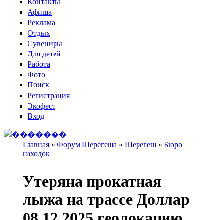
Контакты
Афиша
Реклама
Отдых
Сувениры
Для детей
Работа
Фото
Поиск
Регистрация
Экофест
Вход
Главная
»
Форум Шерегеша
»
Шерегеш
»
Бюро
находок
Вы здесь
Утеряна прокатная
лыжа на трассе Доллар
08.12.2025 геолокацию