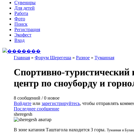
Сувениры
Для детей
Работа
Фото
Поиск
Регистрация
Экофест
Вход
Главная
»
Форум Шерегеша
»
Разное
»
Туманная
Вы здесь
Спортивно-туристический 
центр по сноуборду и горн
8 сообщений / 0 новое
Войдите
или
зарегистрируйтесь
, чтобы отправлять комме
Последнее сообщение
sheregesh
В зоне катания Таштагола находится 3 горы.
Туманная и
Булан