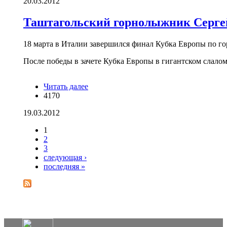
20.03.2012
Таштагольский горнолыжник Сергей
18 марта в Италии завершился финал Кубка Европы по г
После победы в зачете Кубка Европы в гигантском слалом
Читать далее
о Таштагольский горнолыжник Сергей
4170
Майтаков стал третьим в Кубке Европы
19.03.2012
1
Страницы
2
3
следующая ›
последняя »