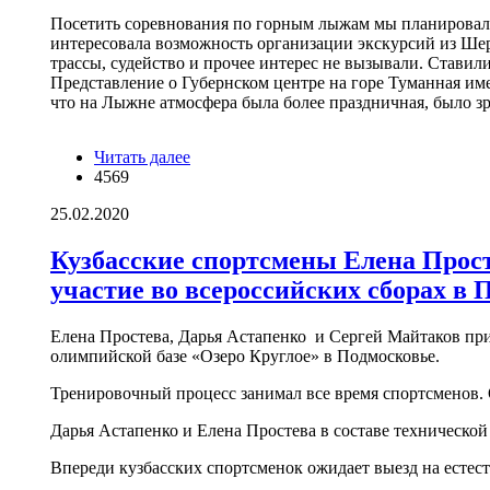
Посетить соревнования по горным лыжам мы планировали с
интересовала возможность организации экскурсий из Ше
трассы, судейство и прочее интерес не вызывали. Ставил
Представление о Губернском центре на горе Туманная им
что на Лыжне атмосфера была более праздничная, было з
Читать далее
о Один день на Чемпионате России по
4569
горнолыжному спорту 2020
25.02.2020
Кузбасские спортсмены Елена Прос
участие во всероссийских сборах в 
Елена Простева, Дарья Астапенко и Сергей Майтаков пр
олимпийской базе «Озеро Круглое» в Подмосковье.
Тренировочный процесс занимал все время спортсменов. 
Дарья Астапенко и Елена Простева в составе техническо
Впереди кузбасских спортсменок ожидает выезд на есте