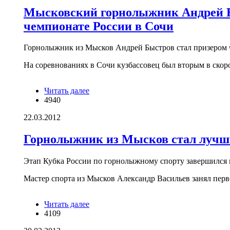
Мысковский горнолыжник Андрей Бы
чемпионате России в Сочи
Горнолыжник из Мысков Андрей Быстров стал призером 
На соревнованиях в Сочи кузбассовец был вторым в скор
Читать далее
о Мысковский горнолыжник Андрей
4940
Быстров стал вторым на скоростном
спуске на чемпионате России в Сочи
22.03.2012
Горнолыжник из Мысков стал лучши
Этап Кубка России по горнолыжному спорту завершился 
Мастер спорта из Мысков Александр Васильев занял перво
Читать далее
о Горнолыжник из Мысков стал
4109
лучшим на этапе Кубка России в
Магнитогорске