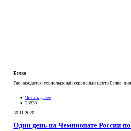
Белка
Где находится: горнолыжный сервисный центр Белка, ни
Читать далее
о Обучение детей катанию на горных
23538
лыжах и сноуборду в Шерегеше
30.11.2020
Один день на Чемпионате России по