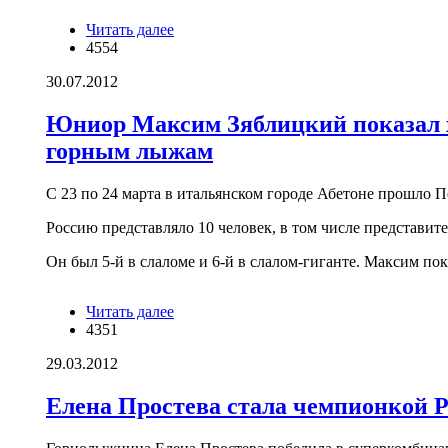
Читать далее
о Кузбасские спортсмены Елена
4554
Простева, Дарья Астапенко и Сергей
Майтаков приняли участие во
30.07.2012
всероссийских сборах в Подмосковье
Юниор Максим Зяблицкий показал х
горным лыжам
С 23 по 24 марта в итальянском городе Абетоне прошло 
Россию представляло 10 человек, в том числе предста
Он был 5-й в слаломе и 6-й в слалом-гиганте. Максим по
Читать далее
о Юниор Максим Зяблицкий показал
4351
хорошие результаты на Первенстве
Европы по горным лыжам
29.03.2012
Елена Простева стала чемпионкой 