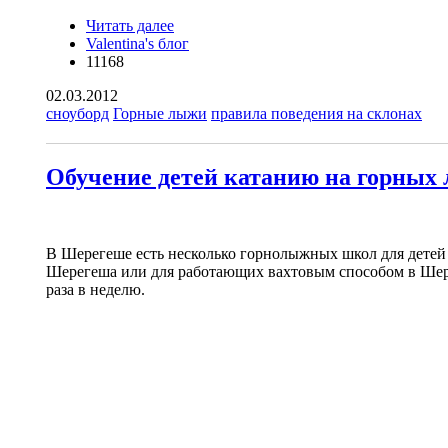
Читать далее
о Правила поведения на горнолыжных
Valentina's блог
склонах
11168
02.03.2012
сноуборд
Горные лыжи
правила поведения на склонах
Обучение детей катанию на горных
В Шерегеше есть несколько горнолыжных школ для детей от
Шерегеша или для работающих вахтовым способом в Шерег
раза в неделю.