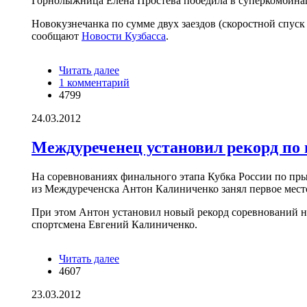
Горнолыжница Елена Простева победила в суперкомбина
Новокузнечанка по сумме двух заездов (скоростной спуск 
сообщают
Новости Кузбасса
.
Читать далее
о Елена Простева стала чемпионкой
1 комментарий
России в суперкомбинации
4799
24.03.2012
Междуреченец установил рекорд по
На соревнованиях финального этапа Кубка России по пр
из Междуреченска Антон Калиниченко занял первое мест
При этом Антон установил новый рекорд соревнований на
спортсмена Евгений Калиниченко.
Читать далее
о Междуреченец установил рекорд по
4607
прыжкам с трамплина К-95
23.03.2012