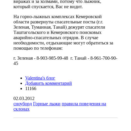
виражах и за холмами, потому что лыжник,
который спускается, Вас не видит.
На горно-лыжных комплексах Кемеровской
области развернуты спасательные посты (г.г.
Зеленая, Туманная, Танай) дежурят спасатели
Таштагольского и Кемеровского поисковых
аварийно-спасательных отрядов. В случае
необходимости, отдыхающие могут обратиться за
помощью по телефонам:
г. Зеленая - 8-903-985-99-48 г. Танай - 8-961-700-90-
45
Valentina's блог
Добавить комментарий
11166
02.03.2012
сноуборд
Горные лыжи
правила поведения на
склонах