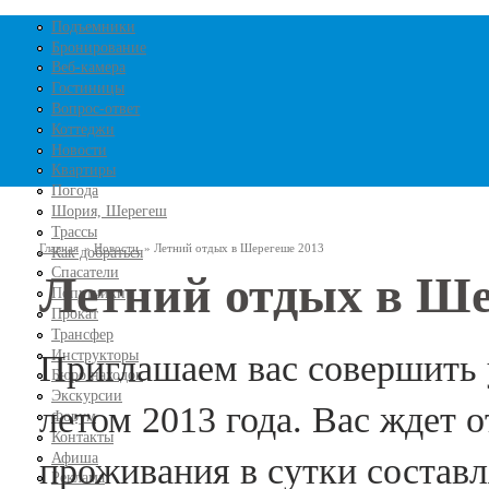
Перейти к основному
Подъемники
Бронирование
содержанию
Веб-камера
Гостиницы
Вопрос-ответ
Коттеджи
Новости
Квартиры
Погода
Шория, Шерегеш
Трассы
Главная
»
Новости
»
Летний отдых в Шерегеше 2013
Как добраться
Спасатели
Летний отдых в Ше
Вы здесь
Попутчики
Прокат
Трансфер
Инструкторы
Приглашаем вас совершить
Бюро находок
Экскурсии
летом 2013 года. Вас ждет 
Форум
Контакты
Афиша
проживания в сутки составля
Реклама