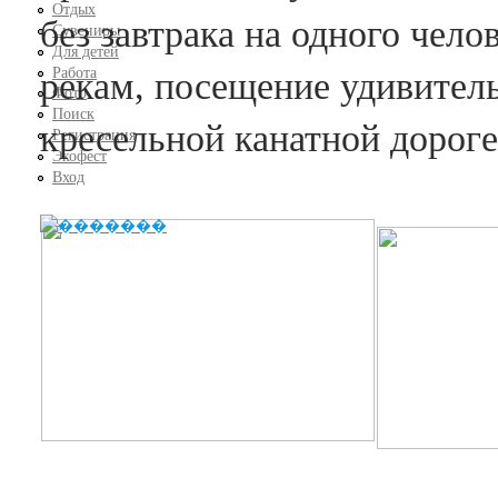
Отдых
без завтрака на одного чел
Сувениры
Для детей
Работа
рекам, посещение удивитель
Фото
Поиск
кресельной канатной дорог
Регистрация
Экофест
Вход