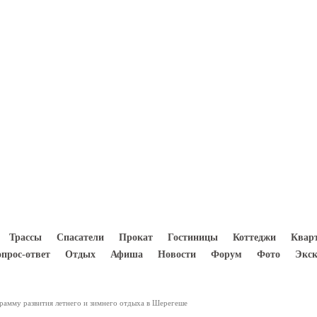
8(933) 300 5000
Трассы
Спасатели
Прокат
Гостиницы
Коттеджи
Квар
опрос-ответ
Отдых
Афиша
Новости
Форум
Фото
Экск
рамму развития летнего и зимнего отдыха в Шерегеше