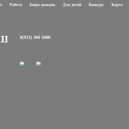
т
Работа
Бюро находок
Для детей
Конкурс
Карта
ЕШ
8(933) 300 5000
регеше: +7 (3843) 339-333, 8-913-305-0000