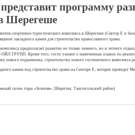
 представит программу раз
 в Шерегеше
звития спортивно-туристического комплекса в Шерегеше (Сектор Е и баз
щение закладного камня для строительства православного храма.
омплекса предполагает развитие не только зимнего, но и летнего отдыха
-ОЙЛ ГРУПП. Кроме того, гости узнают о намеченных планах по реали
ажу нового подъемника, строительству нового гостиничного комплекса ря
дного камня под строительство храма на Секторе Е, которое проведет 
.
южный склон горы «Зеленая», Шерегеш, Таштагольский район)