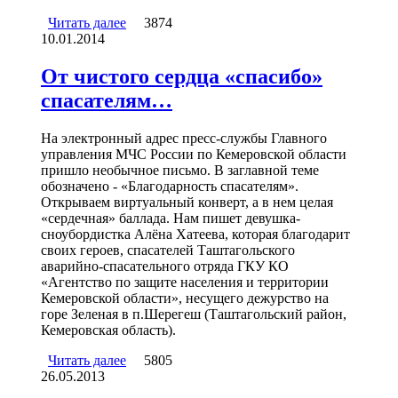
Читать далее
о В Шерегеше спасатели вывели из леса
3874
10.01.2014
заблудившихся туристов
От чистого сердца «спасибо»
спасателям…
На электронный адрес пресс-службы Главного
управления МЧС России по Кемеровской области
пришло необычное письмо. В заглавной теме
обозначено - «Благодарность спасателям».
Открываем виртуальный конверт, а в нем целая
«сердечная» баллада. Нам пишет девушка-
сноубордистка Алёна Хатеева, которая благодарит
своих героев, спасателей Таштагольского
аварийно-спасательного отряда ГКУ КО
«Агентство по защите населения и территории
Кемеровской области», несущего дежурство на
горе Зеленая в п.Шерегеш (Таштагольский район,
Кемеровская область).
Читать далее
о От чистого сердца «спасибо»
5805
26.05.2013
спасателям…