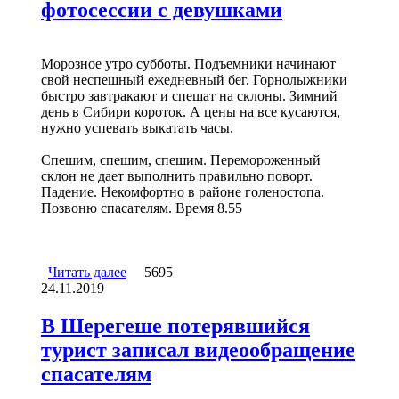
фотосессии с девушками
Морозное утро субботы. Подъемники начинают
свой неспешный ежедневный бег. Горнолыжники
быстро завтракают и спешат на склоны. Зимний
день в Сибири короток. А цены на все кусаются,
нужно успевать выкатать часы.
Спешим, спешим, спешим. Перемороженный
склон не дает выполнить правильно поворт.
Падение. Некомфортно в районе голеностопа.
Позвоню спасателям. Время 8.55
Читать далее
о Рабочий день Спасателя Шерегеша
5695
24.11.2019
начинается с фотосессии с девушками
В Шерегеше потерявшийся
турист записал видеообращение
спасателям