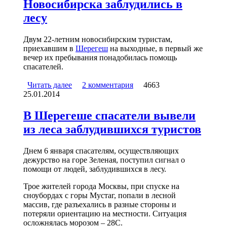
Новосибирска заблудились в
лесу
Двум 22-летним новосибирским туристам,
приехавшим в
Шерегеш
на выходные, в первый же
вечер их пребывания понадобилась помощь
спасателей.
Читать далее
о В Шерегеше двое туристов из
2 комментария
4663
25.01.2014
Новосибирска заблудились в лесу
В Шерегеше спасатели вывели
из леса заблудившихся туристов
Днем 6 января спасателям, осуществляющих
дежурство на горе Зеленая, поступил сигнал о
помощи от людей, заблудившихся в лесу.
Трое жителей города Москвы, при спуске на
сноубордах с горы Мустаг, попали в лесной
массив, где разъехались в разные стороны и
потеряли ориентацию на местности. Ситуация
осложнялась морозом – 28С.