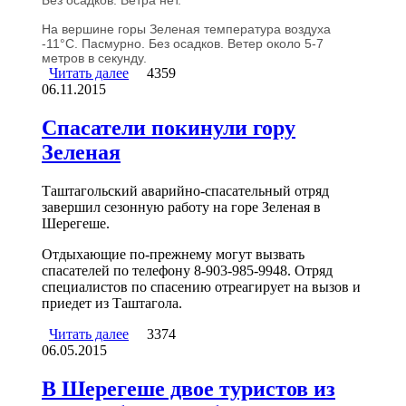
Без осадков. Ветра нет.
На вершине горы Зеленая температура воздуха
-11°C. Пасмурно. Без осадков. Ветер около 5-7
метров в секунду.
Читать далее
о В Шерегеше на горе Зеленая начал работу
4359
06.11.2015
сезонный пост Спасателей
Спасатели покинули гору
Зеленая
Таштагольский аварийно-спасательный отряд
завершил сезонную работу на горе Зеленая в
Шерегеше.
Отдыхающие по-прежнему могут вызвать
спасателей по телефону 8-903-985-9948. Отряд
специалистов по спасению отреагирует на вызов и
приедет из Таштагола.
Читать далее
о Спасатели покинули гору Зеленая
3374
06.05.2015
В Шерегеше двое туристов из