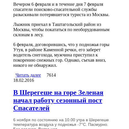
Вечером 6 февраля и в течение дня 7 февраля
спасатели поисково-спасательной службы
разыскивали потерявшегося туриста из Москвы.
Лыжник приехал в Таштагольский район из
Москвы, чтобы покататься по необорудованным
склонам в лесу.
6 февраля, договорившись, что у подножья горы
Утуя, в районе Каменной речки, его заберет
водитель снегохода, мужчина приступил к
покорению снежных гор. Однако, съехав вниз,
никого не обнаружил.
Читать далее
о В Шерегеше потерявшийся турист
7614
18.02.2016
записал видеообращение спасателям
В Шерегеше на горе Зеленая
начал работу сезонный пост
Спасателей
6 ноября по состоянию на 10.00 утра в Шерегеше
температура воздуха у подножья -7°C. Пасмурно.