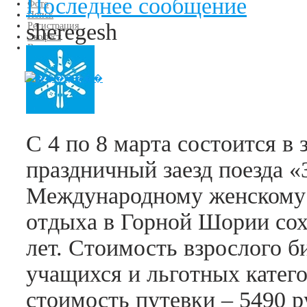
Последнее сообщение
Фото
Поиск
sheregesh
Регистрация
Экофест
Вход
С 4 по 8 марта состоится в 
праздничный заезд поезда 
Международному женскому 
отдыха в Горной Шории сох
лет. Стоимость взрослого би
учащихся и льготных катег
стоимость путевки – 5490 р