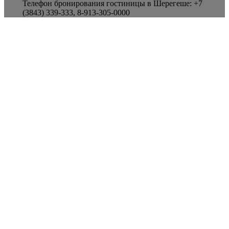
Телефон бронирования гостиницы в Шерегеше: +7
(3843) 339-333, 8-913-305-0000