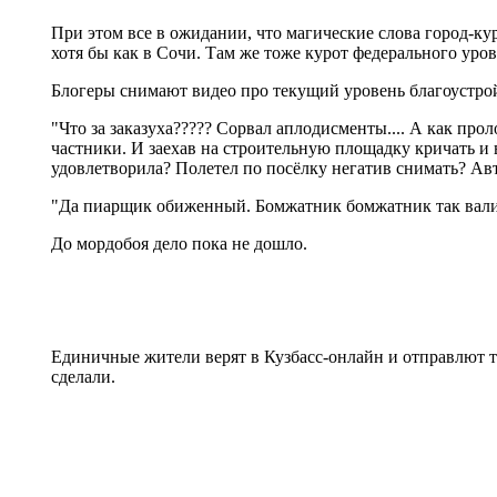
При этом все в ожидании, что магические слова город-к
хотя бы как в Сочи. Там же тоже курот федерального уро
Блогеры снимают видео про текущий уровень благоустрой
"Что за заказуха????? Сорвал аплодисменты.... А как пр
частники. И заехав на строительную площадку кричать и во
удовлетворила? Полетел по посёлку негатив снимать? Авт
"Да пиарщик обиженный. Бомжатник бомжатник так вали о
До мордобоя дело пока не дошло.
Единичные жители верят в Кузбасс-онлайн и отправлют т
сделали.