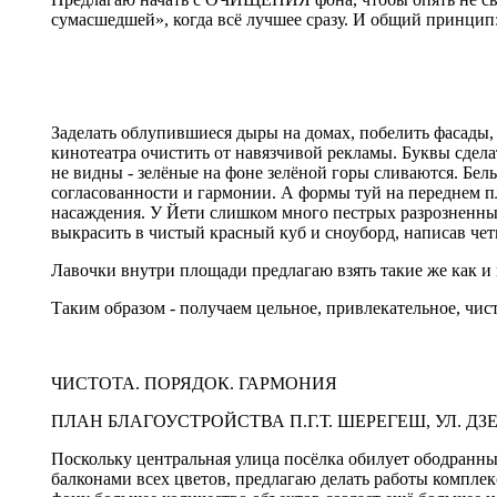
сумасшедшей», когда всё лучшее сразу. И общий принцип
Заделать облупившиеся дыры на домах, побелить фасады, 
кинотеатра очистить от навязчивой рекламы. Буквы сдел
не видны - зелёные на фоне зелёной горы сливаются. Бел
согласованности и гармонии. А формы туй на переднем п
насаждения. У Йети слишком много пестрых разрозненных 
выкрасить в чистый красный куб и сноуборд, написав ч
Лавочки внутри площади предлагаю взять такие же как
Таким образом - получаем цельное, привлекательное, чис
ЧИСТОТА. ПОРЯДОК. ГАРМОНИЯ
ПЛАН БЛАГОУСТРОЙСТВА П.Г.Т. ШЕРЕГЕШ, УЛ. Д
Поскольку центральная улица посёлка обилует ободранн
балконами всех цветов, предлагаю делать работы комплек