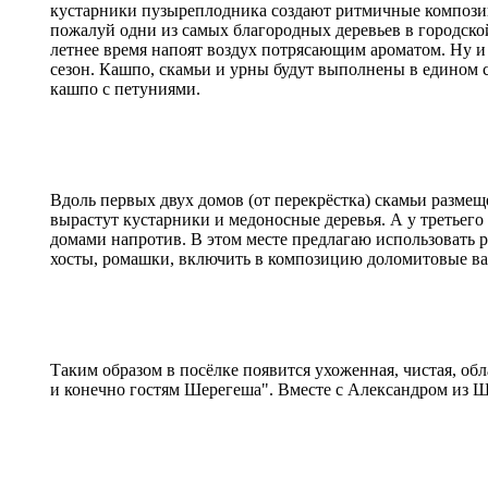
кустарники пузыреплодника создают ритмичные компози
пожалуй одни из самых благородных деревьев в городской 
летнее время напоят воздух потрясающим ароматом. Ну и 
сезон. Кашпо, скамьи и урны будут выполнены в едином с
кашпо с петуниями.
Вдоль первых двух домов (от перекрёстка) скамьи размеще
вырастут кустарники и медоносные деревья. А у третье
домами напротив. В этом месте предлагаю использовать 
хосты, ромашки, включить в композицию доломитовые ва
Таким образом в посёлке появится ухоженная, чистая, обл
и конечно гостям Шерегеша". Вместе с Александром из Ш