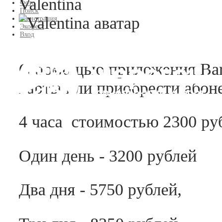
Valentina
Фото
Поиск
Регистрация
Экофест
Вход
С помощью приложения Bar
карты или приобрести абон
4 часа стоимостью 2300 ру
Один день - 3200 рублей
Два дня - 5750 рублей,