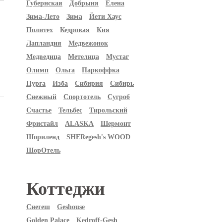
Губернская
Добрыня
Елена
Зима-Лето
Зима
Йети Хаус
Политех
Кедровая
Кия
Лапландия
Медвежонок
Медведица
Метелица
Мустаг
Олимп
Ольга
Паркоффка
Пурга
Изба
Сибирия
Сибирь
Снежный
Спортотель
Сугроб
Счастье
Тельбес
Тирольский
Фристайл
ALASKA
Шермонт
Шориленд
SHERegesh's WOOD
ШорОтель
Коттеджи
Снегеш
Geshouse
Golden Palace
Kedroff-Gesh