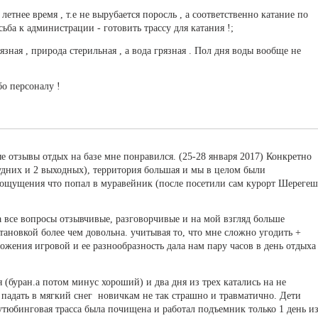
летнее время , т.е не вырубается поросль , а соответственно катание по
ьба к администрации - готовить трассу для катания !;
рязная , природа стерильная , а вода грязная . Пол дня воды вообще не
о персоналу !
е отзывы отдых на базе мне понравился. (25-28 января 2017) Конкретно
будних и 2 выходных), территория большая и мы в целом были
и ощущения что попал в муравейник (после посетили сам курорт Шерегеш
 все вопросы отзывчивые, разговорчивые и на мой взгляд больше
тановкой более чем довольна. учитывая то, что мне сложно угодить +
ложения игровой и ее разнообразность дала нам пару часов в день отдыха
(буран.а потом минус хороший) и два дня из трех катались на не
- падать в мягкий снег новичкам не так страшно и травматично. Дети
оутюбинговая трасса была почищена и работал подъемник только 1 день и