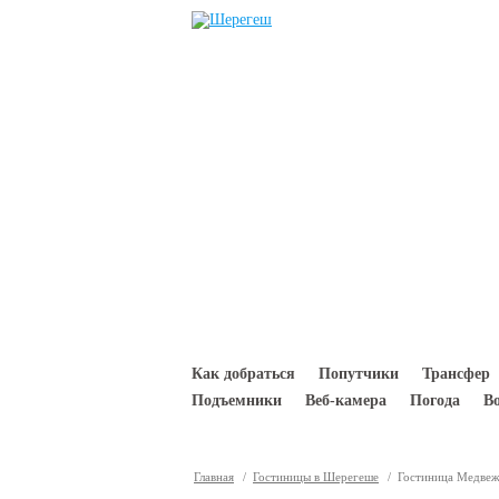
Перейти к основному содержанию
Как добраться
Попутчики
Трансфер
Подъемники
Веб-камера
Погода
В
Главная
/
Гостиницы в Шерегеше
/ Гостиница Медве