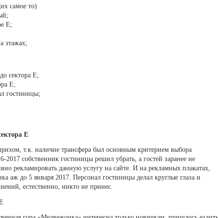
их самое то)
ый;
е Е;
а этажах;
до сектора Е;
ора Е;
ал гостиницы;
сектора Е
ризом, т.к. наличие трансфера был основным критерием выбора
6-2017 собственник гостиницы решил убрать, а гостей заранее не
но рекламировать данную услугу на сайте. И на рекламных плакатах,
ка аж до 5 января 2017. Персонал гостиницы делал круглые глаза и
нений, естественно, никто не принес.
Е
твенная гора «Медвежонка» интересна только новичкам, пришлось ездит