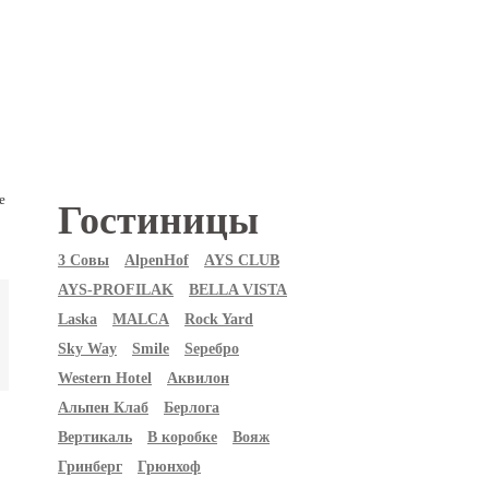
е
Гостиницы
3 Совы
АlpenHof
AYS CLUB
AYS-PROFILAK
BELLA VISTA
Laska
MALCA
Rock Yard
Sky Way
Smile
Sеребро
Western Hotel
Аквилон
Альпен Клаб
Берлога
Вертикаль
В коробке
Вояж
Гринберг
Грюнхоф