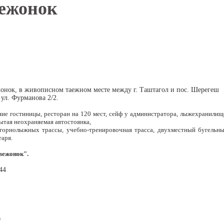
ежонок
онок, в живописном таежном месте между г. Таштагол и пос. Шерегеш
 ул. Фурманова 2/2.
ие гостиницы, ресторан на 120 мест, сейф у администратора, лыжехранилищ
крытая неохраняемая автостоянка,
горнолыжных трассы, учебно-тренировочная трасса, двухместный бугельн
таря.
вежонок".
44
0