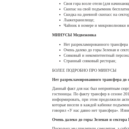
Своя гора возле отеля (для начинающ
Скипас на свой подъемник бесплатн
Скидка на дневной скипасс на сектор
Лыжехранилище;
Чайник в номере и микроволновки н
МИНУСЫ Медвежонка
Нет разрекламированного трансфера 
Очень далеко до горы Зеленая и сект
Совковый и некомпетентный персон
Странный совковый ресторан;
БОЛЕЕ ПОДРОБНО ПРО МИНУСЫ
Нет разрекламированного трансфера до 
Данный факт для нас был неприятным сюрп
гостиницы. По факту трансфер в сезоне 201
информировать, при этом продолжили актив
которые висели в каждой кабинке подъемни
говорил «У нас давно нет трансфера». Изви
Очень далеко до горы Зеленая и сектора 
Поскольку мы прилетели самолетом, а собс