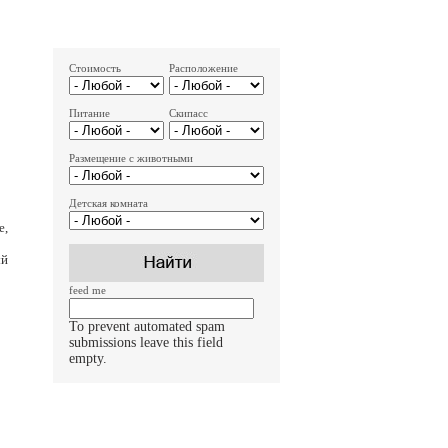
Стоимость
Расположение
Питание
Скипасс
Размещение с животными
Детская комната
е,
ый
feed me
To prevent automated spam
submissions leave this field
empty.