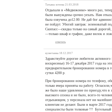
Татьяна зотеева
21.03.2018
Отдыхали в «Медвежонке» много раз, тепе
были вынуждены срочно уехать. Нам отказал
была озвучена до12.00. Не дай бог админис
не пойдут. Убогий завтрак: зеленоватый п
Скипасс—скидка только на самый дорогой, 
—только шкаф и графин, даже вилок и ложе
ответить
кузнечанка
18.12.2017
Здравствуйте дорогие любители активного 
воскресенье) 16-17 декабря 2017 года на э
предварительном бронировании номера в г
сутки 4200 р.
При бронировании номера по телефону, общ
только вчера приняты на работу. Огласили,
же было наше удивление по приезду,что в 
высокого сезона и не было, всего-то челове
отдыхающим, у персонала нет ни малейшег
клиентам не делают. Были в марте 2017 год
специалисты были толковые !!! Бугельный 