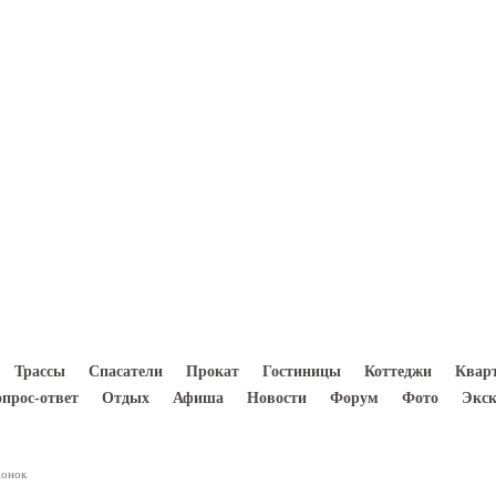
8(933) 300 5000
Трассы
Спасатели
Прокат
Гостиницы
Коттеджи
Квар
опрос-ответ
Отдых
Афиша
Новости
Форум
Фото
Экск
жонок