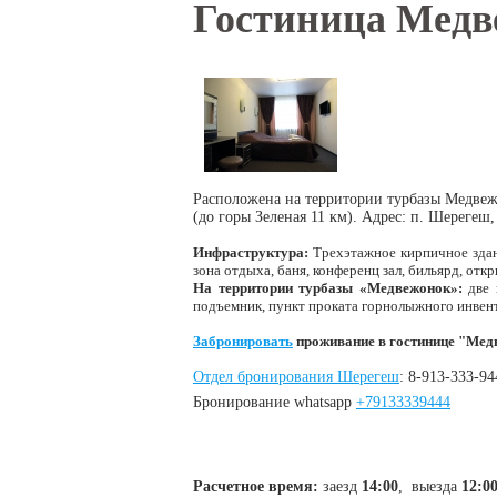
Вы здесь
Гостиница Медв
Расположена на территории турбазы Медвеж
(до горы Зеленая 11 км). Адрес: п. Шерегеш,
Инфраструктура:
Трехэтажное кирпичное здан
зона отдыха, баня, конференц зал, бильярд, от
На территории турбазы «Медвежонок»:
две 
подъемник, пункт проката горнолыжного инвен
Забронировать
проживание в гостинице "Мед
Отдел бронирования Шерегеш
: 8-913-333-94
Бронирование whatsapp
+79133339444
Расчетное время:
заезд
14:00
, выезда
12:0