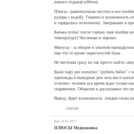
нашего отдыха(суббота).
Плюсы- сравнительная чистота и все необхо
кулеры с водой). Тишина и возможность от
и зарядились позитивом). Завтраками в пр
Банька огонь! после горных лыж вообще в
температуру) Чистенько и хорошо.
Минусы - за обедом и ужином приходилось е
еще что то кроме окрестностей базы.
Не местным сразу не так просто найти саму
Были пару раз попытки "срубить бабло" с н
единожды в выходные дни хоть мы и катали
отлично- человек все время ждал только на
снаряжение. Объяснял и рассказывал что мо
Вывод: будет возможность поедем снова им
ответить
Кир
24.01.2017
ПЛЮСЫ Медвежонка