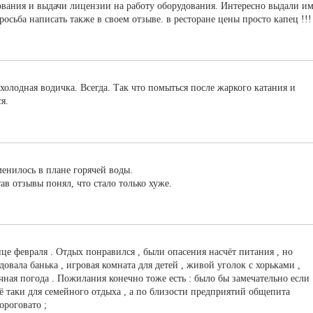
ования и выдачи лицензии на работу оборудования. Интересно выдали и
осьба написать также в своем отзыве. в ресторане цены просто капец !!!
 холодная водичка. Всегда. Так что помыться после жаркого катания и
я.
менилось в плане горячей воды.
ав отзывы понял, что стало только хуже.
це февраля . Отдых понравился , были опасения насчёт питания , но
довала банька , игровая комната для детей , живой уголок с хорьками ,
ная погода . Пожилания конечно тоже есть : было бы замечательно если
 всё таки для семейного отдыха , а по близости предприятий общепита
ороговато ;