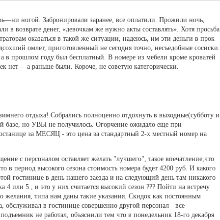
рь—ни ногой. Забронировали заранее, все оплатили. Прожили ночь,
и в возврате денег, «девочкам же нужно акты составлять». Хотя просьба
траторам оказаться в такой же ситуации, надеюсь, им эти деньги в прок
одсохший омлет, приготовленный не сегодня точно, несъедобные сосиски.
а в прошлом году был бесплатный. В номере из мебели кроме кроватей
к нет— а раньше были. Короче, не советую категорически.
зимнего отдыха! Собрались полноценно отдохнуть в выходные(субботу и
той базе, но УВЫ не получилось. Огорчение ожидало еще при
останице за МЕСЯЦ - это цена за стандартный 2-х местный номер на
ение с персоналом оставляет желать "лучшего", такое впечатление,что
что в период высокого сезона стоимость номера будет 4200 руб. И какого
этой гостинице в день нашего заезда и на следующий день там никакого
ка 4 или 5 , и это у них считается высокий сезон ??? Пойти на встречу
о желания, типа нам даны такие указания. Скидок как постоянным
а, обслуживал в гостинице совершенно другой персонал - все
подъемник не работал, объяснили тем что в понедельник 18-го декабря