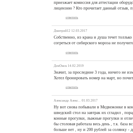
приезжает комиссия для аттестации оборуд
лицензию ? Кто прочитает данный отзыв, пр
ответить
Дмитрий12
12.03.2017
Собственно, из крана и душа течет толлько
согреться от сибирского мороза не получитс
ответить
ДенОмск
14.02.2019
Значит, за проследние 3 года, ничего не из
Хотел бронировать номер на март, но почит
ответить
Александр Алекс...
01.03.2017
Ну вот снова побывали в Медвежонке в кон
шведский стол на завтрак их сгладил , пора
конные прогулки, лыжные прогулки и отлич
бы столовая работала весь день , т.к. база
больше нет , ну и 200 рублей за солянку - д