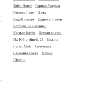
м
Taiga House
Горная Усадьба
Гостевой дом
Дача
КедрИваныч
Кедровый двор
Коттедж на Весенней
Кызыл-Котёк
Лесная сказка
На Юбилейной, 24
Сказка
Forest Club
Снежинка
Стороны Света
Норма
Шалаш