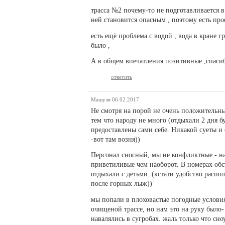
трасса №2 почему-то не подготавливается в 
ней становится опасным , поэтому есть прос
есть ещё проблема с водой , вода в кране г
было ,
А в общем впечатления позитивные ,спасиб
ответить
Машуля
06.02.2017
Не смотря на порой не очень положительны
тем что народу не много (отдыхали 2 дня 
предоставлены сами себе. Никакой суеты 
-вот там возня))
Персонал сносный, мы не конфликтные - на
приветиливые чем наоборот. В номерах обс
отдыхали с детьми. (кстати удобство распо
после горных лыж))
мы попали в плоховастые погодные условия 
очищеной трассе, но нам это на руку было
навалялись в сугробах. жаль только что сн