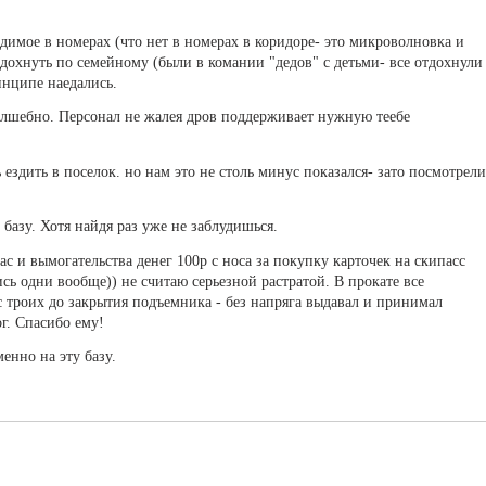
димое в номерах (что нет в номерах в коридоре- это микроволновка и
дохнуть по семейному (были в комании "дедов" с детьми- все отдохнули
инципе наедались.
олшебно. Персонал не жалея дров поддерживает нужную теебе
здить в поселок. но нам это не столь минус показался- зато посмотрели
 базу. Хотя найдя раз уже не заблудишься.
ас и вымогательства денег 100р с носа за покупку карточек на скипасс
сь одни вообще)) не считаю серьезной растратой. В прокате все
с троих до закрытия подъемника - без напряга выдавал и принимал
г. Спасибо ему!
енно на эту базу.