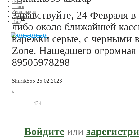
Фото
Поиск
Здравствуйте, 24 Февраля 
Регистрация
Экофест
Вход
либо около ближайшей касс
варежки серые, с черными в
Zone. Нашедшего огромная 
89505978298
Shurik555
25.02.2023
#1
424
Войдите
или
зарегистр