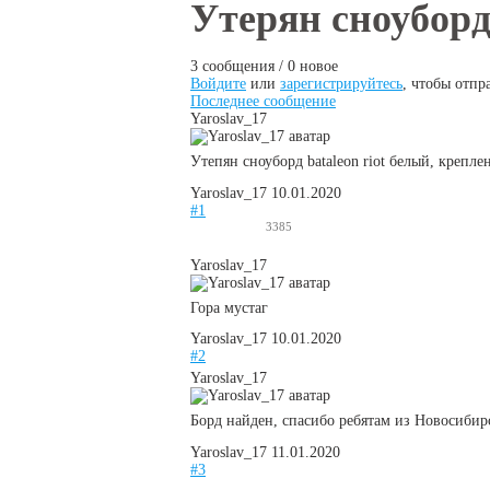
Вы здесь
Утерян сноуборд
3 сообщения / 0 новое
Войдите
или
зарегистрируйтесь
, чтобы отпр
Последнее сообщение
Yaroslav_17
Утепян сноуборд bataleon riot белый, крепле
Yaroslav_17
10.01.2020
#1
3385
Yaroslav_17
Гора мустаг
Yaroslav_17
10.01.2020
#2
Yaroslav_17
Борд найден, спасибо ребятам из Новосибир
Yaroslav_17
11.01.2020
#3