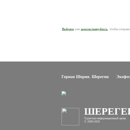
Войдите
или
зарегистрируйтесь
, чтобы отправ
Горная Шория. Шерегеш
Экофес
ШЕРЕГ
Туристско-информационный центр
© 2009-2026