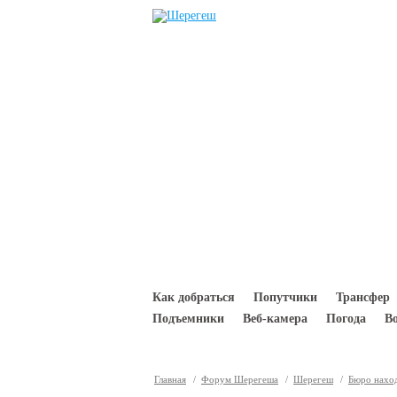
Перейти к основному содержанию
Как добраться
Попутчики
Трансфер
Подъемники
Веб-камера
Погода
В
Главная
/
Форум Шерегеша
/
Шерегеш
/
Бюро нахо