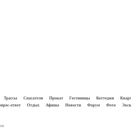
8(933) 300 5000
Трассы
Спасатели
Прокат
Гостиницы
Коттеджи
Квар
опрос-ответ
Отдых
Афиша
Новости
Форум
Фото
Экск
док