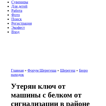
Сувениры
Для детей
Работа
Фото
Поиск
Регистрация
Экофест
Вход
Главная
»
Форум Шерегеша
»
Шерегеш
»
Бюро
находок
Вы здесь
Утерян ключ от
машины с белком от
сигнализации в районе