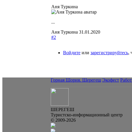
Аня Туркина
...
Аня Туркина
31.01.2020
#2
Войдите
или
зарегистрируйтесь
,
Горная Шория. Шерегеш
Экофест
Работ
ШЕРЕГЕШ
Туристско-информационный центр
© 2009-2026