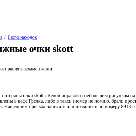
ш
/
Бюро находок
жные очки skott
 отправлять комментарии
и потеряны очки skott с Белой оправой и небольшим рисунком на
авлены в кафе Грелка, либо в такси (номер не помню, брали прос
й. Нашедшим просьба написать или позвонить по номеру 8913175