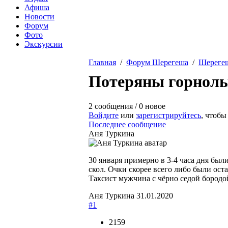
Афиша
Новости
Форум
Фото
Экскурсии
Главная
/
Форум Шерегеша
/
Шереге
Вы здесь
Потеряны горнолы
2 сообщения / 0 новое
Войдите
или
зарегистрируйтесь
, чтобы
Последнее сообщение
Аня Туркина
30 января примерно в 3-4 часа дня был
скол. Очки скорее всего либо были ост
Таксист мужчина с чёрно седой бородо
Аня Туркина
31.01.2020
#1
2159