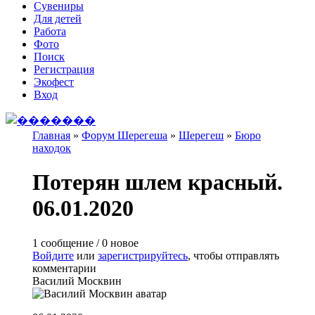
Сувениры
Для детей
Работа
Фото
Поиск
Регистрация
Экофест
Вход
Главная
»
Форум Шерегеша
»
Шерегеш
»
Бюро
находок
Вы здесь
Потерян шлем красный.
06.01.2020
1 сообщение / 0 новое
Войдите
или
зарегистрируйтесь
, чтобы отправлять
комментарии
Василий Москвин