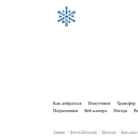
Перейти к основному содержанию
Как добраться
Попутчики
Трансфер
Подъемники
Веб-камера
Погода
В
Главная
/
Форум Шерегеша
/
Шерегеш
/
Бюро нахо