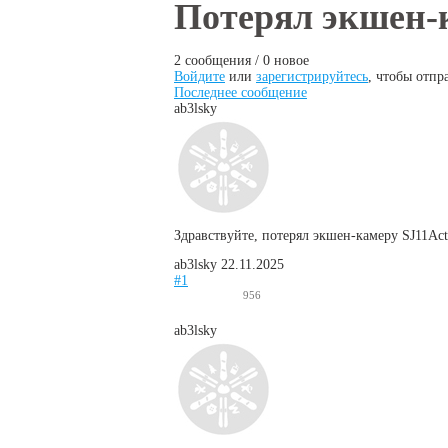
Вы здесь
Потерял экшен-к
2 сообщения / 0 новое
Войдите
или
зарегистрируйтесь
, чтобы отпр
Последнее сообщение
ab3lsky
Здравствуйте, потерял экшен-камеру SJ11Acti
ab3lsky
22.11.2025
#1
956
ab3lsky