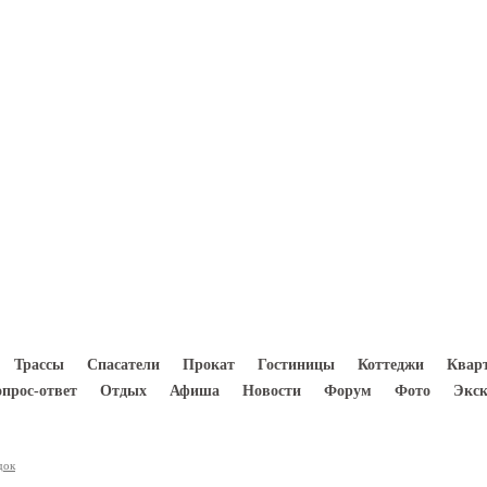
8(933) 300 5000
Трассы
Спасатели
Прокат
Гостиницы
Коттеджи
Квар
опрос-ответ
Отдых
Афиша
Новости
Форум
Фото
Экск
док