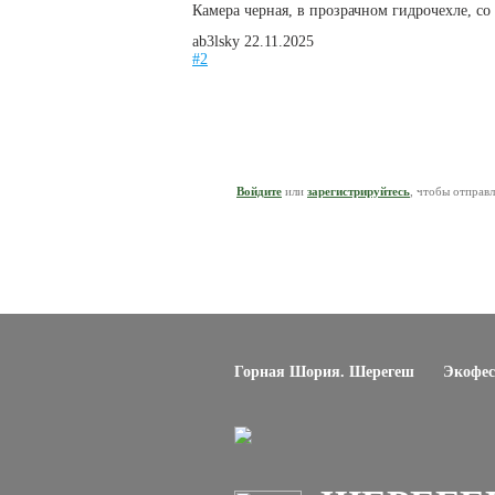
Камера черная, в прозрачном гидрочехле, с
ab3lsky
22.11.2025
#2
Войдите
или
зарегистрируйтесь
, чтобы отправ
Горная Шория. Шерегеш
Экофес