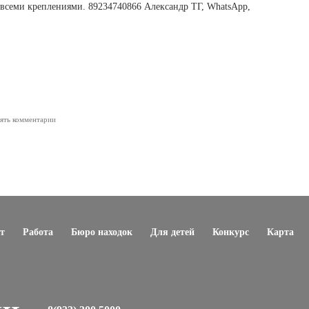
о всеми креплениями. 89234740866 Александр ТГ, WhatsApp,
лять комментарии
т
Работа
Бюро находок
Для детей
Конкурс
Карта