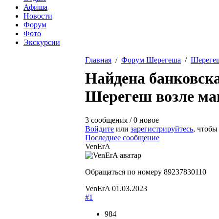
Афиша
Новости
Форум
Фото
Экскурсии
Главная
/
Форум Шерегеша
/
Шереге
Вы здесь
Найдена банковск
Шерегеш возле маг
3 сообщения / 0 новое
Войдите
или
зарегистрируйтесь
, чтобы
Последнее сообщение
VenErA
Обращаться по номеру 89237830110
VenErA
01.03.2023
#1
984