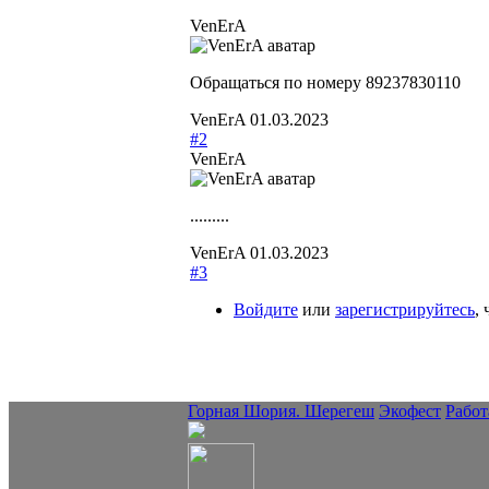
VenErA
Обращаться по номеру 89237830110
VenErA
01.03.2023
#2
VenErA
.........
VenErA
01.03.2023
#3
Войдите
или
зарегистрируйтесь
,
Горная Шория. Шерегеш
Экофест
Работ