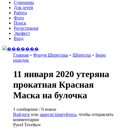
Сувениры
Для детей
Работа
Фото
Поиск
Регистрация
Экофест
Вход
Главная
»
Форум Шерегеша
»
Шерегеш
»
Бюро
находок
Вы здесь
11 января 2020 утеряна
прокатная Красная
Маска на булочка
1 сообщение / 0 новое
Войдите
или
зарегистрируйтесь
, чтобы отправлять
комментарии
Pavel Tsvetkov