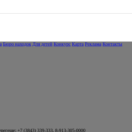
а
Бюро находок
Для детей
Конкурс
Карта
Реклама
Контакты
геше: +7 (3843) 339-333, 8-913-305-0000