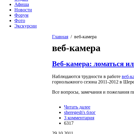
Афиша
Новости
Форум
Фото
Экскурсии
Главная
/ веб-камера
Вы здесь
веб-камера
Веб-камера: ломаться ил
Наблюдаются трудности в работе
веб-к
горнолыжного сезона 2011-2012 в Шер
Все вопросы, замечания и пожелания п
Читать далее
о Веб-камера: ломать
sheregesh's блог
3 комментария
6317
29.10.2011