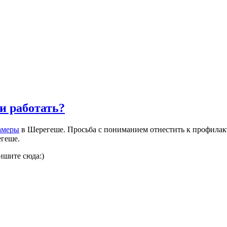
и работать?
амеры
в Шерегеше. Просьба с пониманием отнестить к профилак
егеше.
ишите сюда:)
ся или работать?