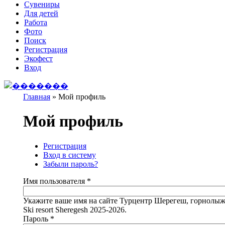
Сувениры
Для детей
Работа
Фото
Поиск
Регистрация
Экофест
Вход
Главная
»
Мой профиль
Вы здесь
Мой профиль
Регистрация
Вход в систему
(активная вкладка)
Главные вкладки
Забыли пароль?
Имя пользователя
*
Укажите ваше имя на сайте Турцентр Шерегеш, горнолыж
Ski resort Sheregesh 2025-2026.
Пароль
*