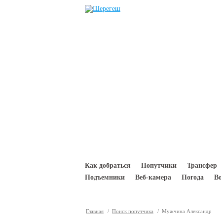
Перейти к основному содержанию
Как добраться
Попутчики
Трансфер
Подъемники
Веб-камера
Погода
В
Главная
/
Поиск попутчика
/ Мужчина Александр