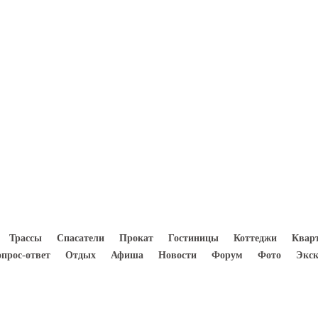
8(933) 300 5000
Трассы
Спасатели
Прокат
Гостиницы
Коттеджи
Квар
опрос-ответ
Отдых
Афиша
Новости
Форум
Фото
Экск