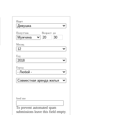
Ищет
Попутчик
Возраст
до
Месяц
Год
Город
feed me
To prevent automated spam
submissions leave this field empty.