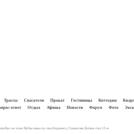
8(933) 300 5000
Трассы
Спасатели
Прокат
Гостиницы
Коттеджи
Квар
опрос-ответ
Отдых
Афиша
Новости
Форум
Фото
Экск
еребро на этапе Кубка мира по сноубордингу, Станислав Детков стал 12-м