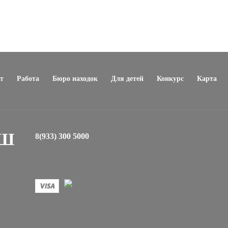
т
Работа
Бюро находок
Для детей
Конкурс
Карта
ЕШ
8(933) 300 5000
регеше: +7 (3843) 339-333, 8-913-305-0000