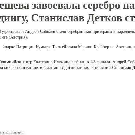
ешева завоевала серебро на
дингу, Станислав Детков ст
 Тудегешева и Андрей Соболев стали серебряными призерами в параллел
инге (Австрия).
вейцарке Патриции Куммер. Третьей стала Марион Крайнер из Австрии, 
Олимпийских игр Екатерина Илюхина выбыли в 1/8 финала. Андрей Собо
жских соревнованиях в слаломных дисциплинах. Россиянин Станислав Де
лять комментарии