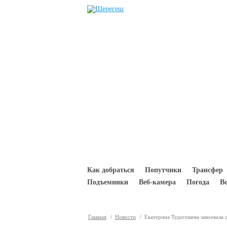
Перейти к основному содержанию
Как добраться
Попутчики
Трансфер
Подъемники
Веб-камера
Погода
В
Главная
/
Новости
/ Екатерина Тудегешева завоевала с