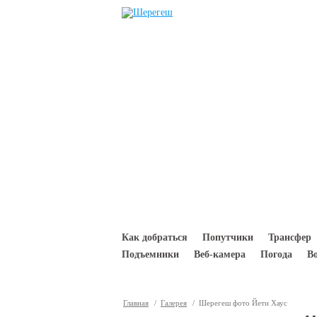
Перейти к основному содержанию
Как добраться
Попутчики
Трансфер
Подъемники
Веб-камера
Погода
В
Главная
/
Галерея
/ Шерегеш фото Йети Хаус