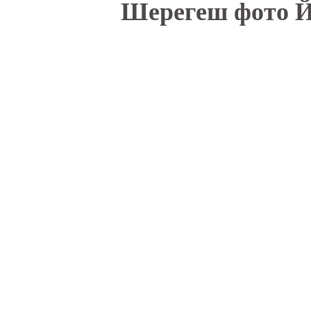
Вы здесь
Шерегеш фото Й