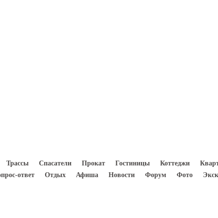
8(933) 300 5000
Трассы
Спасатели
Прокат
Гостиницы
Коттеджи
Квар
опрос-ответ
Отдых
Афиша
Новости
Форум
Фото
Экск