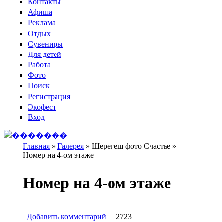
Контакты
Афиша
Реклама
Отдых
Сувениры
Для детей
Работа
Фото
Поиск
Регистрация
Экофест
Вход
Главная
»
Галерея
»
Шерегеш фото Счастье
»
Номер на 4-ом этаже
Вы здесь
Номер на 4-ом этаже
Добавить комментарий
2723