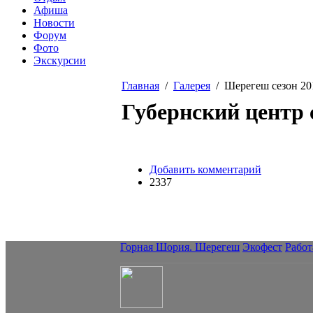
Афиша
Новости
Форум
Фото
Экскурсии
Главная
/
Галерея
/ Шерегеш сезон 20
Вы здесь
Губернский центр
Добавить комментарий
2337
Горная Шория. Шерегеш
Экофест
Работ