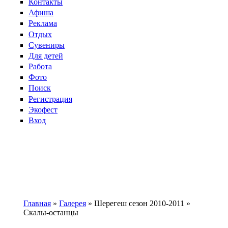
Контакты
Афиша
Реклама
Отдых
Сувениры
Для детей
Работа
Фото
Поиск
Регистрация
Экофест
Вход
Главная
»
Галерея
»
Шерегеш сезон 2010-2011
»
Скалы-останцы
Вы здесь