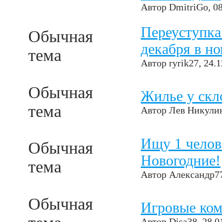
Автор
DmitriGo
, 0
Переуступка
Обычная
декабря в но
тема
Автор
ryrik27
, 24.
Обычная
Жилье у скл
тема
Автор
Лев Никули
Ищу 1 челов
Обычная
Новогодние!
тема
Автор
Александр7
Обычная
Игровые ко
Автор
Disa38
, 28.0