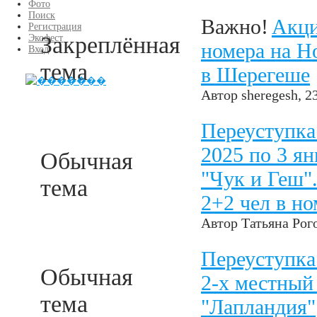
Фото
Поиск
Важно!
Акци
Регистрация
Закреплённая
Экофест
номера на Н
Вход
тема
в Шерегеше
Автор
sheregesh
, 2
Переуступка
2025 по 3 ян
Обычная
"Чук и Геш"
тема
2+2 чел в н
Автор
Татьяна Рог
Переуступка 
Обычная
2-х местный
тема
"Лапландия"