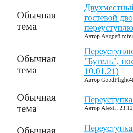
Двухместный
Обычная
гостевой дв
тема
переуступл
Автор
Андрей mfe
Переуступлю
Обычная
"Бугель", по
тема
10.01.21)
Автор
GoodFlight
Обычная
Переуступка
тема
Автор
AlexL
, 23.1
Переуступка
Обычная