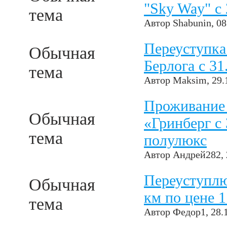
"Sky Way" с 
тема
Автор
Shabunin
, 0
Переуступка
Обычная
Берлога с 31.
тема
Автор
Maksim
, 29
Проживание 
Обычная
«Гринберг с 
тема
полулюкс
Автор
Андрей282
,
Переуступлю
Обычная
км по цене 1
тема
Автор
Федор1
, 28.