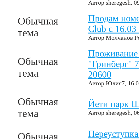
Автор
sheregesh
, 0
Продам номе
Обычная
Club с 16.03 
тема
Автор
Молчанов Р
Проживание 
Обычная
"Гринберг" 7
тема
20600
Автор
Юлия7
, 16.
Обычная
Йети парк Ш
тема
Автор
sheregesh
, 0
Переуступка
Обычная