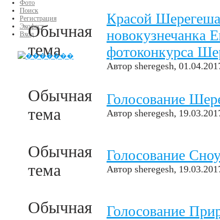
Фото
Поиск
Красой Шерегеша 
Регистрация
Обычная
Экофест
новокузнечанка Е
Вход
тема
фотоконкурса Ше
Автор
sheregesh
, 01.04.201
Обычная
Голосование Шер
тема
Автор
sheregesh
, 19.03.201
Обычная
Голосование Сно
тема
Автор
sheregesh
, 19.03.201
Обычная
Голосование При