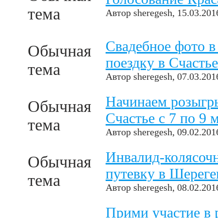
тема
Автор
sheregesh
, 15.03.201
Свадебное фото 
Обычная
поездку в Счастье
тема
Автор
sheregesh
, 07.03.201
Начинаем розыгр
Обычная
Счастье с 7 по 9 
тема
Автор
sheregesh
, 09.02.201
Инвалид-колясочн
Обычная
путевку в Шерег
тема
Автор
sheregesh
, 08.02.201
Прими участие в