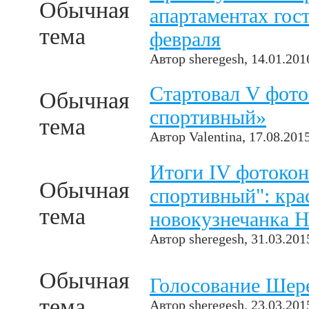
Обычная
апартаментах гос
тема
февраля
Автор
sheregesh
, 14.01.201
Стартовал V фот
Обычная
спортивный»
тема
Автор
Valentina
, 17.08.201
Итоги IV фотоко
Обычная
спортивный": кра
тема
новокузнечанка Н
Автор
sheregesh
, 31.03.201
Обычная
Голосование Шер
тема
Автор
sheregesh
, 23.03.201