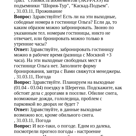
трасс" стоимость абонементов (SKI-PASS) на
подъемники "Шория-Тур", "Каскад-Подъем".
, 31.03.11, Проживание
Вопрос:
Здравствуйте! Есть ли на эти выходные,
сободные номера в гостинице Ольга? Если да, то
каким образом можно забронировать. Звоню по
указанным тел. номерам гостиницы, никто не
отвечает, или бронировать можно только в
утренние часы?
Ответ:
Здравствуйте, забронировать гостиницу
можно в рабочее время (разница с Москвой +3
часа). На эти выходные свободных мест в
гостинице Ольга нет. Заполните форму
бронирования, завтра с Вами свяжутся менеджеры.
, 31.03.11, Погода
Вопрос:
Здравствуйте. Планируем на выходные
(01.04 - 03.04) поездку в Шерегеш. Подскажите, как
обстоят дела с дорогами в поселке. Обилие снега,
возможные дожди, гололедица, проблем с
парковкой во дворах не будет ?
Ответ:
Здравствуйте, в данные выходные
возможно все, кроме обильного снега.
, 31.03.11, Погода
Вопрос:
И все-таки, о погоде. Едим из далека,
посмотрели прогноз погоды - настроение