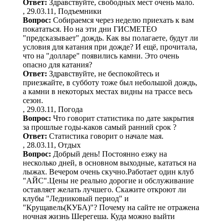
Ответ:
Здравствуйте, свободных мест очень мало.
, 29.03.11, Подъемники
Вопрос:
Собираемся через неделю приехать к вам
покататься. Но на эти дни ГИСМЕТЕО
"предсказывает" дождь. Как вы полагаете, будут ли
условия для катания при дожде? И ещё, прочитала,
что на "долларе" появились камни. Это очень
опасно для катания?
Ответ:
Здравствуйте, не беспокойтесь и
приезжайте, в субботу тоже был небольшой дождь,
а камни в некоторых местах видны на трассе весь
сезон.
, 29.03.11, Погода
Вопрос:
Что говорит статистика по дате закрытия
за прошлые годы-каков самый ранний срок ?
Ответ:
Статистика говорит о начале мая.
, 28.03.11, Отдых
Вопрос:
Добрый день! Постоянно езжу на
несколько дней, в основном выходные, кататься на
лыжах. Вечером очень скучно.Работает один клуб
"АЙС".Цены не реально дорогие и обслуживание
оставляет желать лучшего. Скажите откроют ли
клубы "Ледниковый период" и
"Крущавель(КУБА)"? Почему на сайте не отражена
ночная жизнь Шерегеша. Куда можно выйти