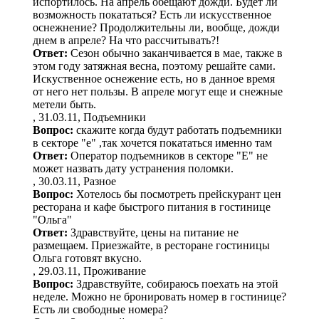
испортилось. На апрель обещают дожди. Будет ли
возможность покататься? Есть ли искусственное
оснежнение? Продолжительны ли, вообще, дожди
днем в апреле? На что рассчитывать?!
Ответ:
Сезон обычно заканчивается в мае, также в
этом году затяжная весна, поэтому решайте сами.
Искуственное оснежение есть, но в данное время
от него нет пользы. В апреле могут еще и снежные
метели быть.
, 31.03.11, Подъемники
Вопрос:
скажите когда будут работать подъемники
в секторе "е" ,так хочется покататься именно там
Ответ:
Оператор подъемников в секторе "Е" не
может назвать дату устранения поломки.
, 30.03.11, Разное
Вопрос:
Хотелось бы посмотреть прейскурант цен
ресторана и кафе быстрого питания в гостинице
"Ольга"
Ответ:
Здравствуйте, цены на питание не
размещаем. Приезжайте, в ресторане гостиницы
Ольга готовят вкусно.
, 29.03.11, Проживание
Вопрос:
Здравствуйте, собираюсь поехать на этой
неделе. Можно не бронировать номер в гостинице?
Есть ли свободные номера?