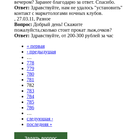
вечером? Заранее благодарю за ответ. Спасибо.
Ответ:
Здравствуйте, нам не удалось "установить"
контакт с маркетологами ночных клубов.
, 27.03.11, Разное
Вопрос:
Добрый день! Скажите
пожалуйста,сколько стоит прокат лыж,очков?
Ответ:
Здравствуйте, от 200-300 рублей за час
« первая
Страницы
‹ предыдущая
…
778
779
780
781
782
783
784
785
786
…
следующая ›
последняя »