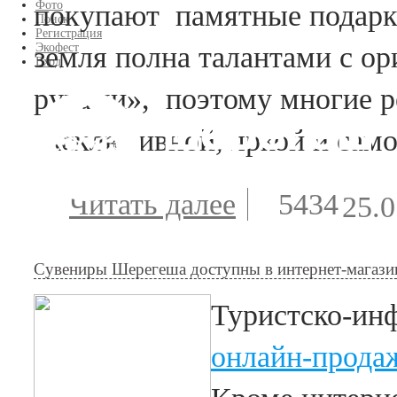
Фото
покупают памятные подарк
Поиск
Регистрация
земля полна талантами с 
Экофест
Вход
руками», поэтому многие р
эксклюзивной, яркой и сам
Читать далее
о Товарный 
5434
25.0
Снежинка
Шерегеша
Сувениры Шерегеша доступны в интернет-магази
зарегистрир
Туристско-ин
онлайн-прода