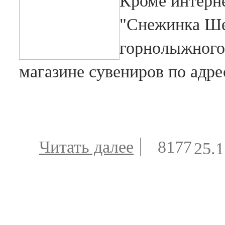
Кроме интерне
"Снежинка Ше
горнолыжного 
магазине сувениров по адре
Читать далее
о Сувениры
8177
25.1
Шерегеша
доступны в
интернет-
магазине