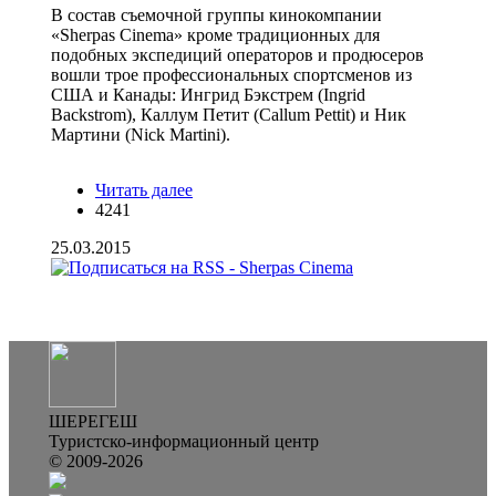
В состав съемочной группы кинокомпании
«Sherpas Cinema» кроме традиционных для
подобных экспедиций операторов и продюсеров
вошли трое профессиональных спортсменов из
США и Канады: Ингрид Бэкстрем (Ingrid
Backstrom), Каллум Петит (Callum Pettit) и Ник
Мартини (Nick Martini).
Читать далее
о Sherpas Cinema: традиционные
4241
Шорские лыжи лучше модных
импортных
25.03.2015
ШЕРЕГЕШ
Туристско-информационный центр
© 2009-2026