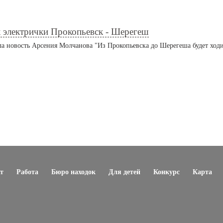
к электрички Прокопьевск - Шерегеш
а новость Арсения Молчанова "Из Прокопьевска до Шерегеша будет ходи
к электрички Прокопьевск - Шерегеш
т
Работа
Бюро находок
Для детей
Конкурс
Карта