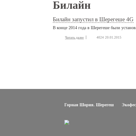
Вы здесь
Билайн
Билайн запустил в Шерегеше 4G
В конце 2014 года в Шерегеше были устано
Читать далее
о Билайн запустил в Шерегеше 4G
4024
20.01.2015
Горная Шория. Шерегеш
Экофес