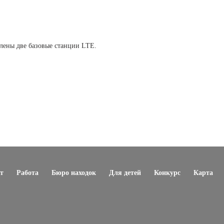
влены
две базовые станции LTE.
т
Работа
Бюро находок
Для детей
Конкурс
Карта