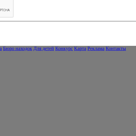
а
Бюро находок
Для детей
Конкурс
Карта
Реклама
Контакты