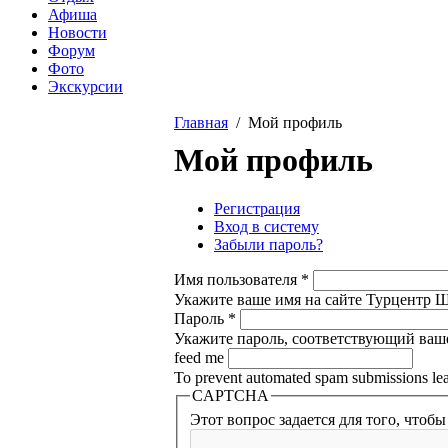
Афиша
Новости
Форум
Фото
Экскурсии
Главная
/ Мой профиль
Вы здесь
Мой профиль
Регистрация
Вход в систему
(активная вкладка
Главные вкладки
Забыли пароль?
Имя пользователя
*
Укажите ваше имя на сайте Турцентр Ше
Пароль
*
Укажите пароль, соответствующий ваш
feed me
To prevent automated spam submissions leav
CAPTCHA