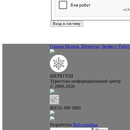
Горная Шория. Шерегеш
Экофест
Работ
ШЕРЕГЕШ
Туристско-информационный центр
© 2009-2026
8(933) 300 5000
Разработка
Веб-стройка
Поиск