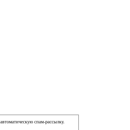
еком или представляете из себя автоматическую спам-рассылку.