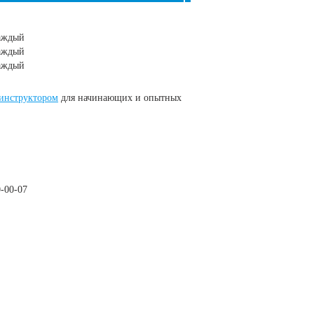
каждый
каждый
каждый
инструктором
для начинающих и опытных
0-00-07