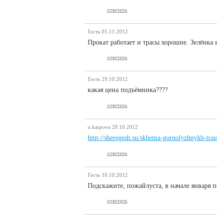
ответить
Гость
05.11.2012
Прокат работает и трасы хорошие. Зелёнка 
ответить
Гость
29.10.2012
какая цена подъёмника????
ответить
o.karpova
29.10.2012
http://sheregesh.su/skhema-gornolyzhnykh-tras
ответить
Гость
10.10.2012
Подскажите, пожайлуста, в начале января 
ответить