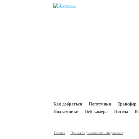
Перейти к основному содержанию
Как добраться
Попутчики
Трансфер
Подъемники
Веб-камера
Погода
В
Главная
/
Прокат горнолыжного снаряжения