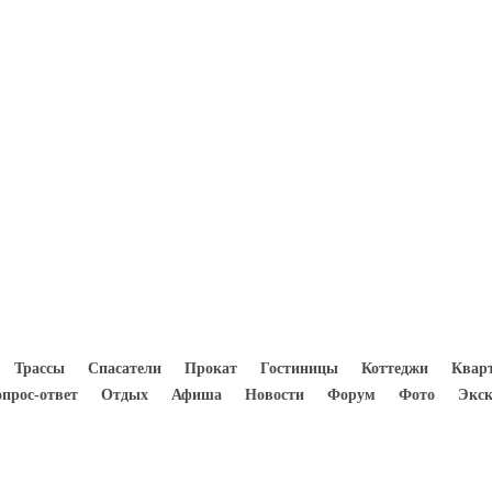
8(933) 300 5000
Трассы
Спасатели
Прокат
Гостиницы
Коттеджи
Квар
опрос-ответ
Отдых
Афиша
Новости
Форум
Фото
Экск