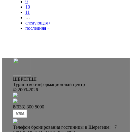
9
10
11
…
следующая ›
последняя »
ШЕРЕГЕШ
Туристско-информационный центр
© 2009-2026
8(933) 300 5000
Телефон бронирования гостиницы в Шерегеше: +7