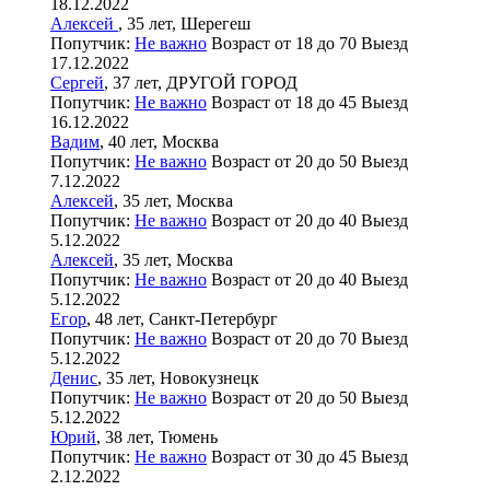
18.12.2022
Алексей
, 35 лет, Шерегеш
Попутчик:
Не важно
Возраст от
18
до
70
Выезд
17.12.2022
Сергей
, 37 лет, ДРУГОЙ ГОРОД
Попутчик:
Не важно
Возраст от
18
до
45
Выезд
16.12.2022
Вадим
, 40 лет, Москва
Попутчик:
Не важно
Возраст от
20
до
50
Выезд
7.12.2022
Алексей
, 35 лет, Москва
Попутчик:
Не важно
Возраст от
20
до
40
Выезд
5.12.2022
Алексей
, 35 лет, Москва
Попутчик:
Не важно
Возраст от
20
до
40
Выезд
5.12.2022
Егор
, 48 лет, Санкт-Петербург
Попутчик:
Не важно
Возраст от
20
до
70
Выезд
5.12.2022
Денис
, 35 лет, Новокузнецк
Попутчик:
Не важно
Возраст от
20
до
50
Выезд
5.12.2022
Юрий
, 38 лет, Тюмень
Попутчик:
Не важно
Возраст от
30
до
45
Выезд
2.12.2022