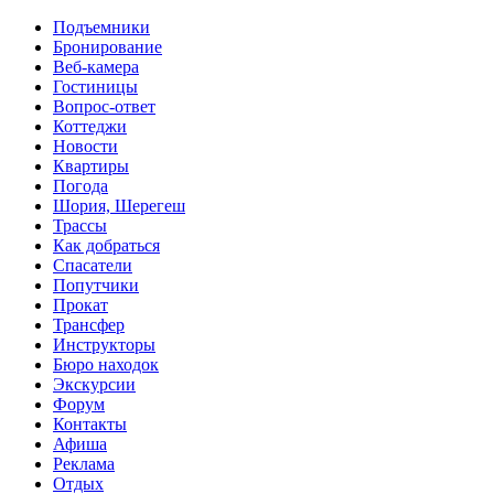
Перейти к основному содержанию
Подъемники
Бронирование
Веб-камера
Гостиницы
Вопрос-ответ
Коттеджи
Новости
Квартиры
Погода
Шория, Шерегеш
Трассы
Как добраться
Спасатели
Попутчики
Прокат
Трансфер
Инструкторы
Бюро находок
Экскурсии
Форум
Контакты
Афиша
Реклама
Отдых