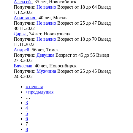
Алексей
, 35 лет, Новосибирск
Попутчик:
Не важно
Возраст от
18
до
64
Выезд
1.12.2022
Анастасия
, 40 лет, Москва
Попутчик:
Не важно
Возраст от
25
до
47
Выезд
30.11.2022
Дарья
, 34 лет, Новокузнецк
Попутчик:
Не важно
Возраст от
18
до
70
Выезд
11.11.2022
Андрей
, 56 лет, Томск
Попутчик:
Девушка
Возраст от
45
до
55
Выезд
27.3.2022
Вячеслав
, 40 лет, Новосибирск
Попутчик:
Мужчина
Возраст от
25
до
45
Выезд
24.3.2022
« первая
Страницы
‹ предыдущая
…
3
4
5
6
7
8