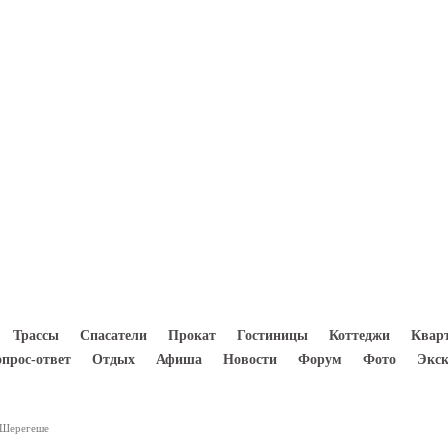
8(933) 300 5000
Трассы
Спасатели
Прокат
Гостиницы
Коттеджи
Квар
опрос-ответ
Отдых
Афиша
Новости
Форум
Фото
Экск
 Шерегеше