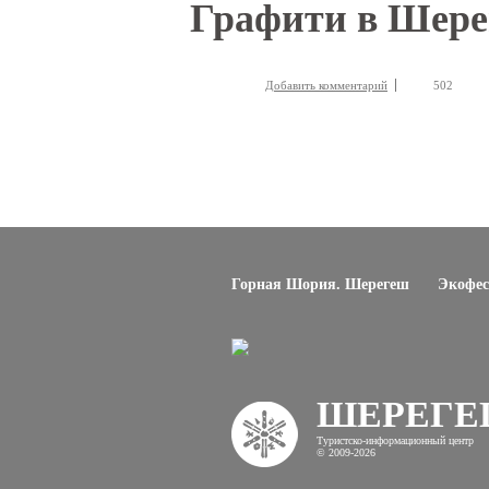
Вы здесь
Графити в Шере
Добавить комментарий
502
Горная Шория. Шерегеш
Экофес
ШЕРЕГ
Туристско-информационный центр
© 2009-2026