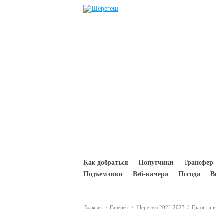
Перейти к основному содержанию
Как добраться
Попутчики
Трансфер
Подъемники
Веб-камера
Погода
В
Главная
/
Галерея
/ Шерегеш 2022-2023 / Графити в