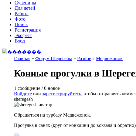
Сувениры
Для детей
Работа
Фото
Поиск
Регистрация
Экофест
Вход
Главная
»
Форум Шерегеша
»
Разное
»
Медвежонок
Вы здесь
Конные прогулки в Шереге
1 сообщение / 0 новое
Войдите
или
зарегистрируйтесь
, чтобы отправлять комме
sheregesh
Обращаться на турбазу Медвежонок.
Прогулка в санях (круг от конюшни до вокзала и обратно) 