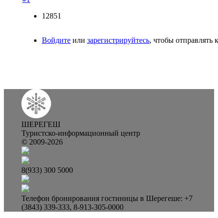
12851
Войдите
или
зарегистрируйтесь
, чтобы отправлять
ШЕРЕГЕШ
Туристско-информационный центр
© 2009-2026
8(933) 300 5000
Телефон бронирования гостиницы в Шерегеше: +7
(3843) 339-333, 8-913-305-0000