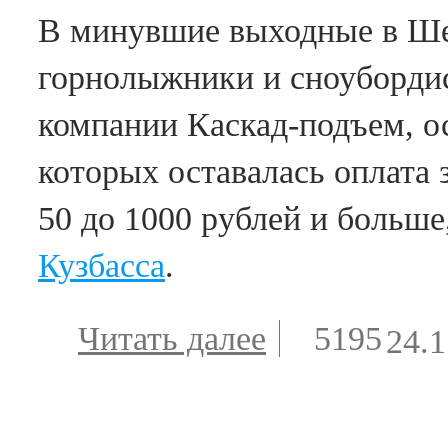
новых ски-
В минувшие выходные в Ше
пассов
горнолыжники и сноубордис
компании Каскад-подъем, о
которых оставалась оплата 
50 до 1000 рублей и больш
Кузбасса
.
Читать далее
о Каскад-
5195
24.1
подъем
аннулирова