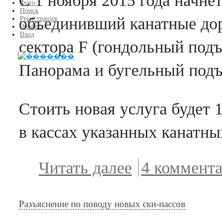
С 1 ноября 2015 года начне
Фото
Поиск
объединивший канатные дор
Регистрация
Экофест
Вход
сектора F (гондольный под
Панорама и бугельный подъ
Стоить новая услуга будет 
в кассах указанных канатны
Читать далее
о Дмитрий
4 коммент
Исламов о
едином ски-
Разъяснение по поводу новых ски-пассов