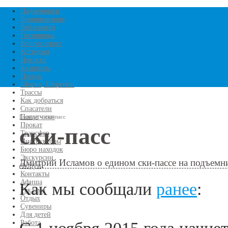
Перейти к основному
Подъемники
Бронирование
Веб-камера
содержанию
Гостиницы
Вопрос-ответ
Коттеджи
Новости
Квартиры
Погода
Шория, Шерегеш
Трассы
Как добраться
Спасатели
Попутчики
Главная
»
ски-пасс
Прокат
ски-пасс
Трансфер
Вы здесь
Инструкторы
Бюро находок
Экскурсии
Дмитрий Исламов о едином ски-пассе на подъемн
Форум
Контакты
Афиша
Как мы сообщали
ранее
:
Реклама
Отдых
Сувениры
Для детей
Работа