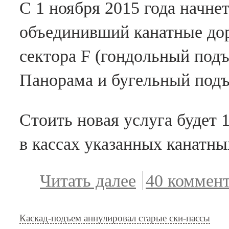
пассе на
С 1 ноября 2015 года начне
подъемники
объединивший канатные дор
в Шерегеше
сектора F (гондольный под
Панорама и бугельный подъ
Стоить новая услуга будет 
в кассах указанных канатны
Читать далее
о
40 коммен
Разъяснение
по поводу
Каскад-подъем аннулировал старые ски-пассы